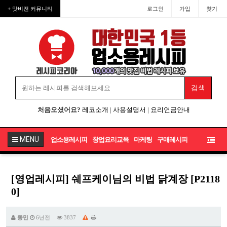
+ 맛비전 커뮤니티
로그인
가입
찾기
처음오셨어요?
레코소개
|
사용설명서
|
요리연금안내
MENU
업소용레시피
창업요리교육
마케팅
구매레시피
[영업레시피] 쉐프케이님의 비법 닭계장 [P2118
0]
쫑민
6년전
3837