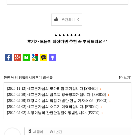
추천하기 : 0
▲▲▲▲▲▲▲
후기가 도움이 되셨다면 추천 꼭 부탁드려요 ^^
쫑민
님의 영업레시피후기 최신글
[더보기]
[2025-11-12] 쉐프본가님의 코다리찜 후기입니다 [S78485]
1
[2025-05-29] 쉐프본가님의 밥도둑 청국장찌개입니다. [P80056]
1
[2025-05-29] 대령숙수님의 직접 개발한 만능 겨자소스!! [P0403]
1
[2025-05-02] 쉐프본가님의 소고기 미역국입니다. [P78549]
1
[2025-05-02] 희망이님의 간편한겉절이양념입니다. [P2769]
1
세팔이
4년전