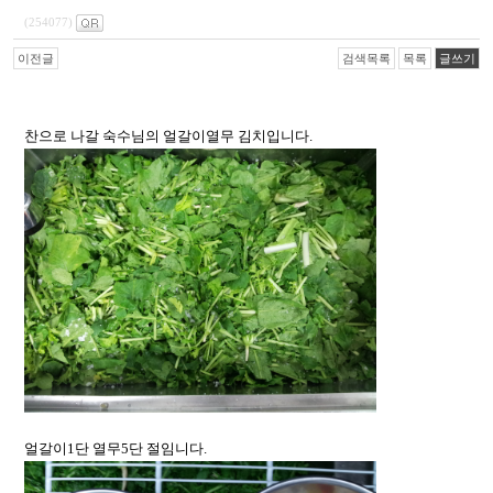
(254077)
이전글
검색목록
목록
글쓰기
찬으로 나갈 숙수님의 얼갈이열무 김치입니다.
얼갈이1단 열무5단 절임니다.