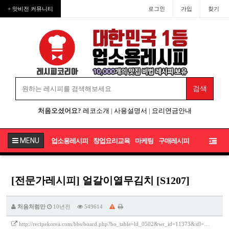
+ 맛비전 커뮤니티
로그인
가입
찾기
처음오셨어요?
레코소개
|
사용설명서
|
요리연금안내
MENU
업소용레시피
창업요리교육
마케팅
구매레시피
[전문가레시피] 얼갈이열무김치 [S1207]
처음처럼만
10년전
549614
http://recipekorea.com/bbs/board.php?bo_table=ld_0502&wr_id=11373&sfl=…