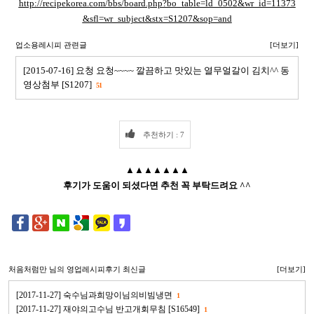
http://recipekorea.com/bbs/board.php?bo_table=ld_0502&wr_id=11373
&sfl=wr_subject&stx=S1207&sop=and
업소용레시피 관련글
[더보기]
[2015-07-16] 요청 요청~~~~ 깔끔하고 맛있는 열무얼갈이 김치^^ 동
영상첨부 [S1207]
51
추천하기 : 7
▲▲▲▲▲▲▲
후기가 도움이 되셨다면 추천 꼭 부탁드려요 ^^
처음처럼만
님의 영업레시피후기 최신글
[더보기]
[2017-11-27] 숙수님과희망이님의비빔냉면
1
[2017-11-27] 재야의고수님 반고개회무침 [S16549]
1