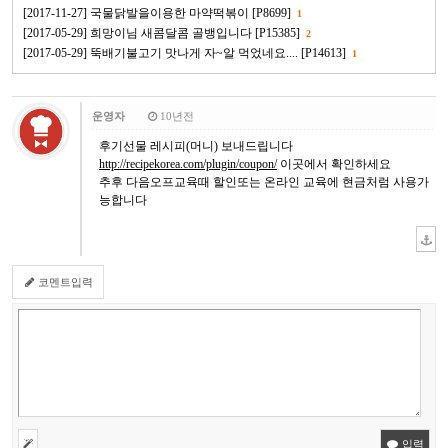
[2017-11-27] 국물닭발을이용한 마약떡볶이 [P8699]
1
[2017-05-29] 희망이님 새콤달콤 골뱅입니다 [P15385]
2
[2017-05-29] 뚝배기불고기 맛나게 자~알 먹었네요.... [P14613]
1
운영자
10년전
후기선물 레시피(머니) 보내드립니다
http://recipekorea.com/plugin/coupon/
이곳에서 확인하세요
추후 다음오프교육때 할인또는 온라인 교육에 현금처럼 사용가
능합니다
코멘트입력
입력