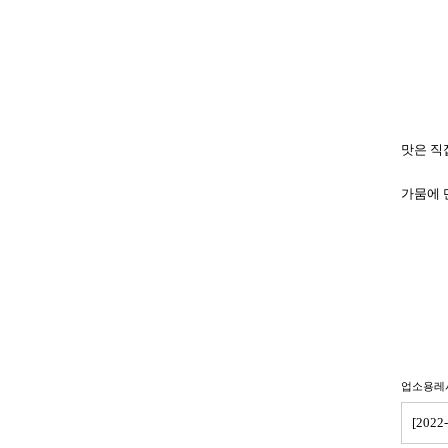
맛은 직
가뭄에 
업소용레
[20