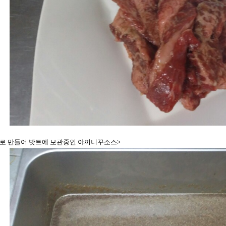
로 만들어 밧트에 보관중인 야끼니꾸소스>