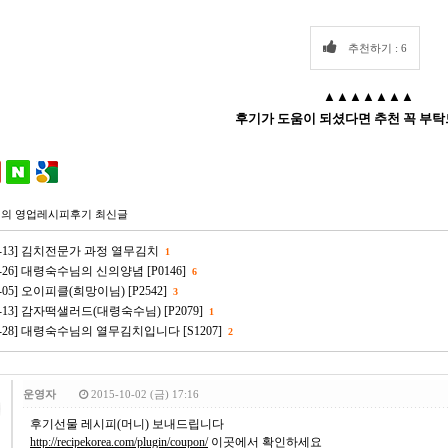
추천하기 : 6
▲▲▲▲▲▲▲
후기가 도움이 되셨다면 추천 꼭 부탁
의 영업레시피후기 최신글
-07-13] 김치전문가 과정 열무김치
1
09-26] 대령숙수님의 신의양념 [P0146]
6
09-05] 오이피클(희망이님) [P2542]
3
08-13] 감자떡샐러드(대령숙수님) [P2079]
1
-07-28] 대령숙수님의 열무김치입니다 [S1207]
2
운영자
2015-10-02 (금) 17:16
후기선물 레시피(머니) 보내드립니다
http://recipekorea.com/plugin/coupon/
이곳에서 확인하세요