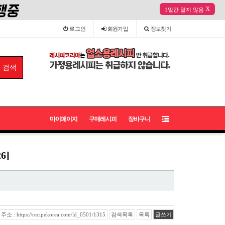
X
1일간 열지 않음
로그인
회원
가입
정보
찾기
마이페이지
구매레시피
장바구니
6]
 : https://recipekorea.com/ld_0501/1315
검색목록
목록
글쓰기