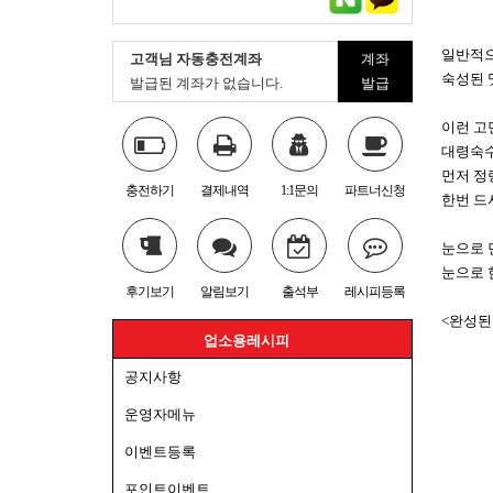
일반적으
고객님 자동충전계좌
계좌
숙성된 
발급된 계좌가 없습니다.
발급
이런 고
대령숙수
먼저 정
충전하기
결제내역
1:1문의
파트너신청
한번 드
눈으로 
눈으로 
후기보기
알림보기
출석부
레시피등록
<완성된
업소용레시피
공지사항
운영자메뉴
이벤트등록
포인트이벤트