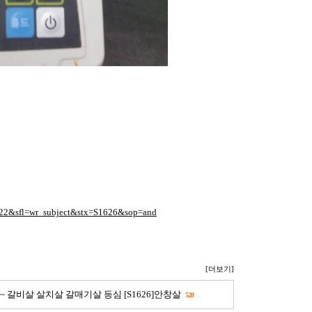
1822&sfl=wr_subject&stx=S1626&sop=and
[더보기]
 ~ 갈비살 살치살 갈매기살 등심 [S1626]안창살
528