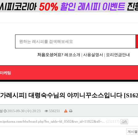
처음오셨어요?
레코소개
|
사용설명서
|
요리연금안내
마케팅
가레시피] 대령숙수님의 야끼니꾸소스입니다 [S162
성
2015-09-30 (수) 20:23
556251
/recipekorea.com/bbs/board.php?bo_table=ld_0502&wr_id=11822&sfl=…
(252117)
게시물 주소