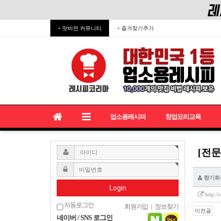
+ 맛비전 커뮤니티
+ 즐겨찾기추가
업소용레시피
창업요리교육
[전문
향기화
Login
http:/
자동로그인
회원가입
|
정보찾기
이전글
네이버 / SNS 로그인