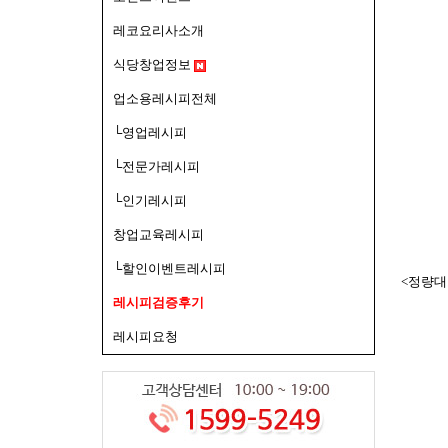
레코요리사소개
식당창업정보
업소용레시피전체
└영업레시피
└전문가레시피
└인기레시피
창업교육레시피
└할인이벤트레시피
<정량대
레시피검증후기
레시피요청