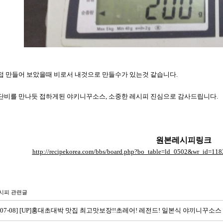
접 만들어 보았을때 비로서 내것으로 만들수가 있는것 같습니다.
단비를 만나듯 접하게된 야키니꾸소스, 소중한 레시피 진심으로 감사드립니다.
원본레시피링크
http://recipekorea.com/bbs/board.php?bo_table=ld_0502&wr_id=1
시피 관련글
22-07-08] [UP]홍대초대박 맛집 최고맛보장!!초레어! 레전드! 일본식 야끼니꾸소스