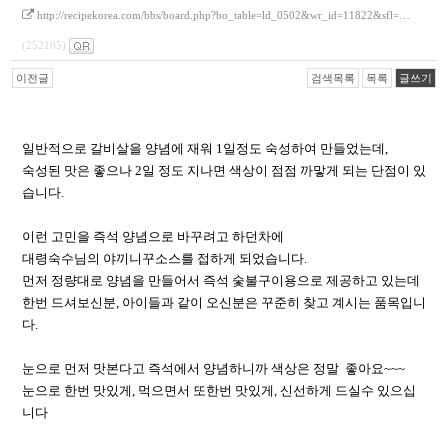
http://recipekorea.com/bbs/board.php?bo_table=ld_0502&wr_id=11822&sfl=…
(252105)
이전글
검색목록
목록
글쓰기
일반적으로 갈비살을 양념에 재워 1일정도 숙성하여 만들었는데,
숙성된 맛은 좋으나 2일 정도 지나면 색상이 점점 까맣게 되는 단점이 있
습니다.
이런 고민을 즉석 양념으로 바꾸려고 하던차에
대령숙수님의 야끼니꾸소스를 접하게 되었습니다.
먼저 정량대로 양념을 만들어서 즉석 숯불구이용으로 제공하고 있는데
한번 드셔보신분, 아이들과 같이 오신분은 꾸준히 찾고 계시는 품목입니
다.
눈으로 먼저 맛본다고 즉석에서 양념하니까 색상은 정말 좋아요~~~
눈으로 한번 맛있게, 먹으면서 또한번 맛있게, 신선하게 드실수 있으십
니다