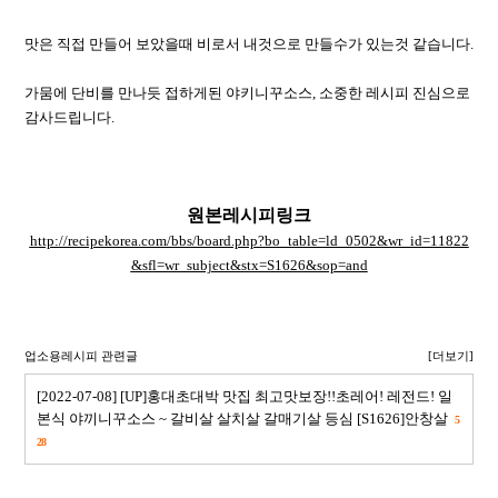
맛은 직접 만들어 보았을때 비로서 내것으로 만들수가 있는것 같습니다.
가뭄에 단비를 만나듯 접하게된 야키니꾸소스, 소중한 레시피 진심으로
감사드립니다.
원본레시피링크
http://recipekorea.com/bbs/board.php?bo_table=ld_0502&wr_id=11822
&sfl=wr_subject&stx=S1626&sop=and
업소용레시피 관련글
[더보기]
[2022-07-08] [UP]홍대초대박 맛집 최고맛보장!!초레어! 레전드! 일
본식 야끼니꾸소스 ~ 갈비살 살치살 갈매기살 등심 [S1626]안창살
5
28