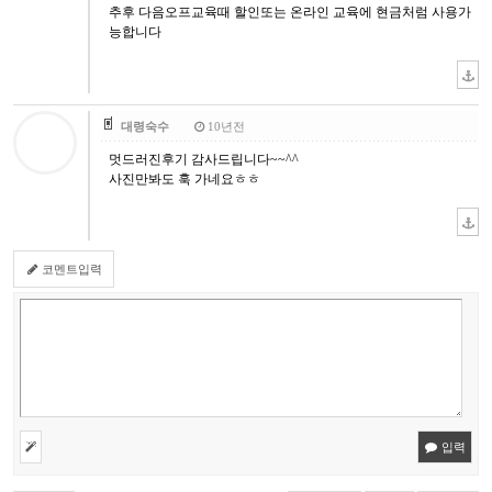
추후 다음오프교육때 할인또는 온라인 교육에 현금처럼 사용가
능합니다
대령숙수
10년전
멋드러진후기 감사드립니다~~^^
사진만봐도 훅 가네요ㅎㅎ
코멘트입력
입력