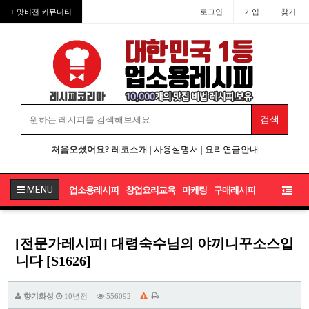
+ 맛비전 커뮤니티
로그인
가입
찾기
처음오셨어요?
레코소개
|
사용설명서
|
요리연금안내
MENU
업소용레시피
창업요리교육
마케팅
구매레시피
[전문가레시피] 대령숙수님의 야끼니꾸소스입
니다 [S1626]
향기화성
10년전
556092