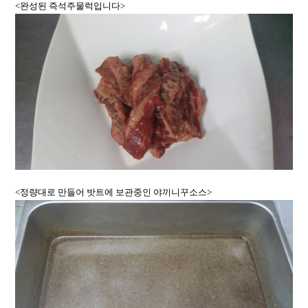
<완성된 즉석주물럭입니다>
<정량대로 만들어 밧트에 보관중인 야끼니꾸소스>