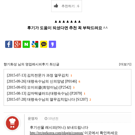
추천하기 : 6
▲▲▲▲▲▲▲
후기가 도움이 되셨다면 추천 꼭 부탁드려요 ^^
향기화성
님의 영업레시피후기 최신글
[더보기]
[2015-07-13] 김치전문가 과정 열무김치
1
[2015-09-26] 대령숙수님의 신의양념 [P0146]
6
[2015-09-05] 오이피클(희망이님) [P2542]
3
[2015-08-13] 감자떡샐러드(대령숙수님) [P2079]
1
[2015-07-28] 대령숙수님의 열무김치입니다 [S1207]
2
운영자
10년전
후기선물 레시피(머니) 보내드립니다
http://recipekorea.com/plugin/coupon/
이곳에서 확인하세요