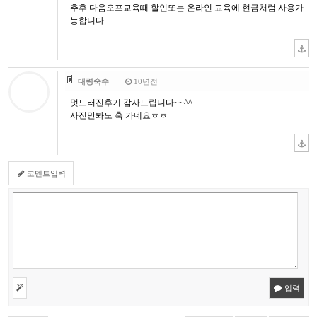
추후 다음오프교육때 할인또는 온라인 교육에 현금처럼 사용가
능합니다
대령숙수
10년전
멋드러진후기 감사드립니다~~^^
사진만봐도 훅 가네요ㅎㅎ
코멘트입력
입력