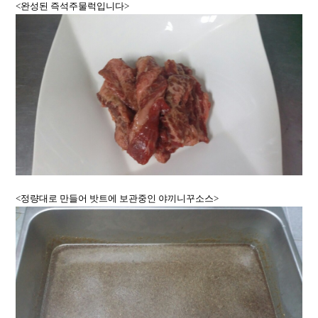
<완성된 즉석주물럭입니다>
<정량대로 만들어 밧트에 보관중인 야끼니꾸소스>