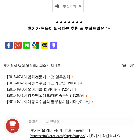
추천하기 : 6
▲▲▲▲▲▲▲
후기가 도움이 되셨다면 추천 꼭 부탁드려요 ^^
향기화성
님의 영업레시피후기 최신글
[더보기]
[2015-07-13] 김치전문가 과정 열무김치
1
[2015-09-26] 대령숙수님의 신의양념 [P0146]
6
[2015-09-05] 오이피클(희망이님) [P2542]
3
[2015-08-13] 감자떡샐러드(대령숙수님) [P2079]
1
[2015-07-28] 대령숙수님의 열무김치입니다 [S1207]
2
운영자
10년전
후기선물 레시피(머니) 보내드립니다
http://recipekorea.com/plugin/coupon/
이곳에서 확인하세요