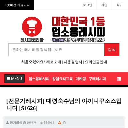
+ 맛비전 커뮤니티
로그인
가입
찾기
처음오셨어요?
레코소개
|
사용설명서
|
요리연금안내
MENU
업소용레시피
창업요리교육
마케팅
구매레시피
[전문가레시피] 대령숙수님의 야끼니꾸소스입
니다 [S1626]
향기화성
10년전
556083