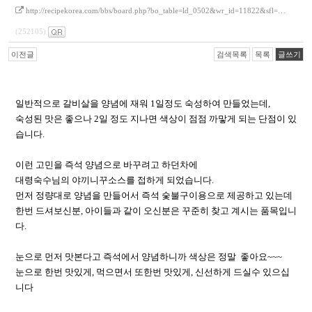
http://recipekorea.com/bbs/board.php?bo_table=ld_0502&wr_id=11822&sfl=…
(252105)
이전글
검색목록
목록
글쓰기
일반적으로 갈비살을 양념에 재워 1일정도 숙성하여 만들었는데,
숙성된 맛은 좋으나 2일 정도 지나면 색상이 점점 까맣게 되는 단점이 있
습니다.
이런 고민을 즉석 양념으로 바꾸려고 하던차에
대령숙수님의 야끼니꾸소스를 접하게 되었습니다.
먼저 정량대로 양념을 만들어서 즉석 숯불구이용으로 제공하고 있는데
한번 드셔보신분, 아이들과 같이 오신분은 꾸준히 찾고 계시는 품목입니
다.
눈으로 먼저 맛본다고 즉석에서 양념하니까 색상은 정말 좋아요~~~
눈으로 한번 맛있게, 먹으면서 또한번 맛있게, 신선하게 드실수 있으십
니다