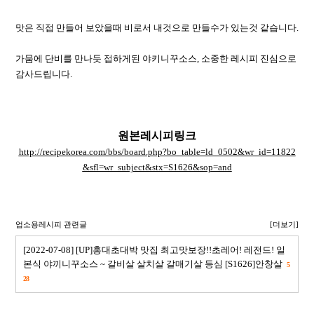
맛은 직접 만들어 보았을때 비로서 내것으로 만들수가 있는것 같습니다.
가뭄에 단비를 만나듯 접하게된 야키니꾸소스, 소중한 레시피 진심으로
감사드립니다.
원본레시피링크
http://recipekorea.com/bbs/board.php?bo_table=ld_0502&wr_id=11822
&sfl=wr_subject&stx=S1626&sop=and
업소용레시피 관련글
[더보기]
[2022-07-08] [UP]홍대초대박 맛집 최고맛보장!!초레어! 레전드! 일
본식 야끼니꾸소스 ~ 갈비살 살치살 갈매기살 등심 [S1626]안창살
5
28