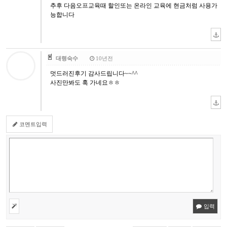
추후 다음오프교육때 할인또는 온라인 교육에 현금처럼 사용가
능합니다
대령숙수
10년전
멋드러진후기 감사드립니다~~^^
사진만봐도 훅 가네요ㅎㅎ
코멘트입력
입력