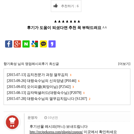
추천하기 : 6
▲▲▲▲▲▲▲
후기가 도움이 되셨다면 추천 꼭 부탁드려요 ^^
향기화성
님의 영업레시피후기 최신글
[더보기]
[2015-07-13] 김치전문가 과정 열무김치
1
[2015-09-26] 대령숙수님의 신의양념 [P0146]
6
[2015-09-05] 오이피클(희망이님) [P2542]
3
[2015-08-13] 감자떡샐러드(대령숙수님) [P2079]
1
[2015-07-28] 대령숙수님의 열무김치입니다 [S1207]
2
운영자
10년전
후기선물 레시피(머니) 보내드립니다
http://recipekorea.com/plugin/coupon/
이곳에서 확인하세요