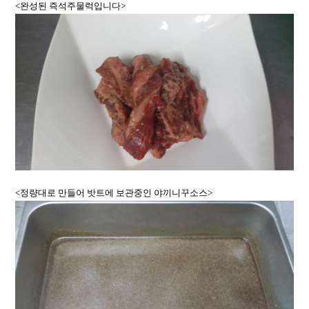
<완성된 즉석주물럭입니다>
<정량대로 만들어 밧트에 보관중인 야끼니꾸소스>