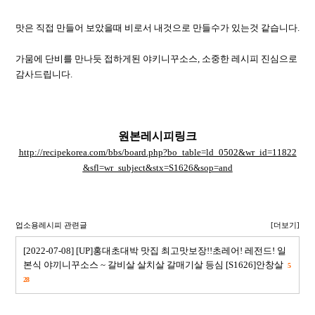
맛은 직접 만들어 보았을때 비로서 내것으로 만들수가 있는것 같습니다.
가뭄에 단비를 만나듯 접하게된 야키니꾸소스, 소중한 레시피 진심으로
감사드립니다.
원본레시피링크
http://recipekorea.com/bbs/board.php?bo_table=ld_0502&wr_id=11822
&sfl=wr_subject&stx=S1626&sop=and
업소용레시피 관련글
[더보기]
[2022-07-08] [UP]홍대초대박 맛집 최고맛보장!!초레어! 레전드! 일
본식 야끼니꾸소스 ~ 갈비살 살치살 갈매기살 등심 [S1626]안창살
5
28