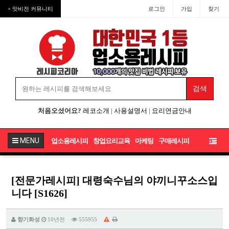
+ 맛비전 커뮤니티
로그인
가입
찾기
처음오셨어요?
레코소개
|
사용설명서
|
요리연금안내
MENU
업소용레시피
창업요리교육
마케팅
구매레시피
[전문가레시피] 대령숙수님의 야끼니꾸소스입
니다 [S1626]
향기화성
10년전
555955