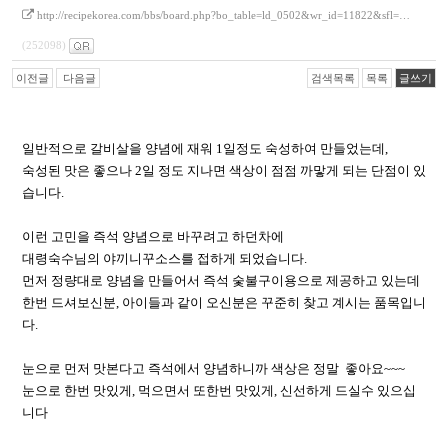
http://recipekorea.com/bbs/board.php?bo_table=ld_0502&wr_id=11822&sfl=…
(252098)
이전글
다음글
검색목록
목록
글쓰기
일반적으로 갈비살을 양념에 재워 1일정도 숙성하여 만들었는데,
숙성된 맛은 좋으나 2일 정도 지나면 색상이 점점 까맣게 되는 단점이 있
습니다.
이런 고민을 즉석 양념으로 바꾸려고 하던차에
대령숙수님의 야끼니꾸소스를 접하게 되었습니다.
먼저 정량대로 양념을 만들어서 즉석 숯불구이용으로 제공하고 있는데
한번 드셔보신분, 아이들과 같이 오신분은 꾸준히 찾고 계시는 품목입니
다.
눈으로 먼저 맛본다고 즉석에서 양념하니까 색상은 정말 좋아요~~~
눈으로 한번 맛있게, 먹으면서 또한번 맛있게, 신선하게 드실수 있으십
니다