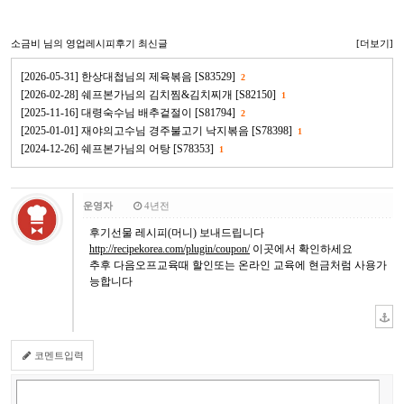
소금비
님의 영업레시피후기 최신글
[더보기]
[2026-05-31] 한상대첩님의 제육볶음 [S83529]
2
[2026-02-28] 쉐프본가님의 김치찜&김치찌개 [S82150]
1
[2025-11-16] 대령숙수님 배추겉절이 [S81794]
2
[2025-01-01] 재야의고수님 경주불고기 낙지볶음 [S78398]
1
[2024-12-26] 쉐프본가님의 어탕 [S78353]
1
운영자
4년전
후기선물 레시피(머니) 보내드립니다
http://recipekorea.com/plugin/coupon/
이곳에서 확인하세요
추후 다음오프교육때 할인또는 온라인 교육에 현금처럼 사용가
능합니다
코멘트입력