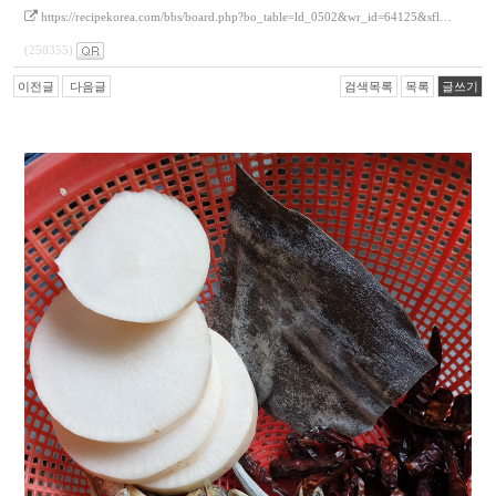
https://recipekorea.com/bbs/board.php?bo_table=ld_0502&wr_id=64125&sfl…
(250355)
이전글
다음글
검색목록
목록
글쓰기