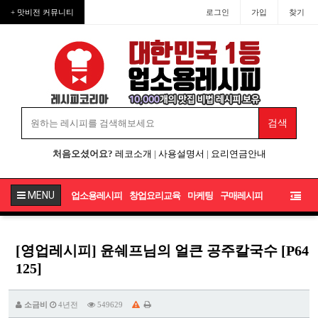
+ 맛비전 커뮤니티
로그인
가입
찾기
처음오셨어요?
레코소개
|
사용설명서
|
요리연금안내
MENU
업소용레시피
창업요리교육
마케팅
구매레시피
[영업레시피] 윤쉐프님의 얼큰 공주칼국수 [P64
125]
소금비
4년전
549629