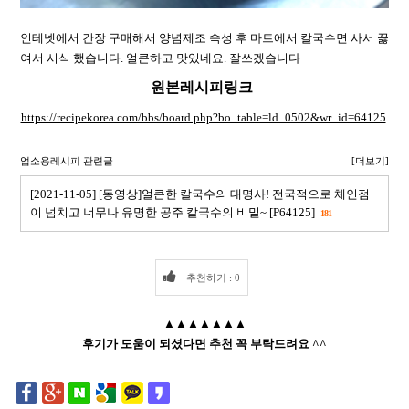
인테넷에서 간장 구매해서 양념제조 숙성 후 마트에서 칼국수면 사서 끓
여서 시식 했습니다. 얼큰하고 맛있네요. 잘쓰겠습니다
원본레시피링크
https://recipekorea.com/bbs/board.php?bo_table=ld_0502&wr_id=64125
업소용레시피 관련글
[더보기]
[2021-11-05] [동영상]얼큰한 칼국수의 대명사! 전국적으로 체인점
이 넘치고 너무나 유명한 공주 칼국수의 비밀~ [P64125]
181
추천하기 : 0
▲▲▲▲▲▲▲
후기가 도움이 되셨다면 추천 꼭 부탁드려요 ^^