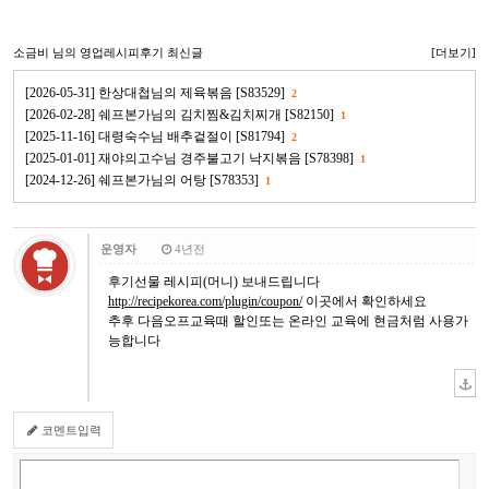
소금비
님의 영업레시피후기 최신글
[더보기]
[2026-05-31] 한상대첩님의 제육볶음 [S83529]
2
[2026-02-28] 쉐프본가님의 김치찜&김치찌개 [S82150]
1
[2025-11-16] 대령숙수님 배추겉절이 [S81794]
2
[2025-01-01] 재야의고수님 경주불고기 낙지볶음 [S78398]
1
[2024-12-26] 쉐프본가님의 어탕 [S78353]
1
운영자
4년전
후기선물 레시피(머니) 보내드립니다
http://recipekorea.com/plugin/coupon/
이곳에서 확인하세요
추후 다음오프교육때 할인또는 온라인 교육에 현금처럼 사용가
능합니다
코멘트입력