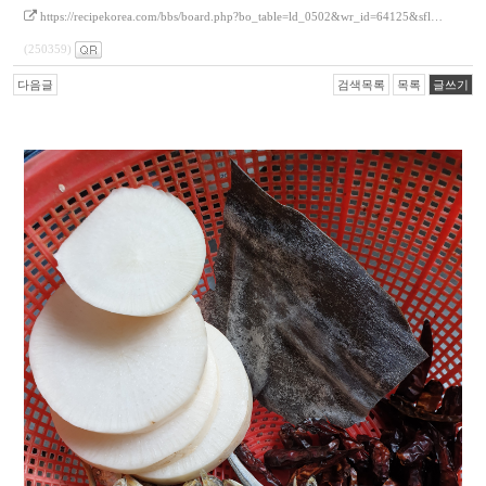
https://recipekorea.com/bbs/board.php?bo_table=ld_0502&wr_id=64125&sfl…
(250359)
다음글
검색목록
목록
글쓰기