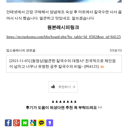
인테넷에서 간장 구매해서 양념제조 숙성 후 마트에서 칼국수면 사서 끓
여서 시식 했습니다. 얼큰하고 맛있네요. 잘쓰겠습니다
원본레시피링크
https://recipekorea.com/bbs/board.php?bo_table=ld_0502&wr_id=64125
업소용레시피 관련글
[더보기]
[2021-11-05] [동영상]얼큰한 칼국수의 대명사! 전국적으로 체인점
이 넘치고 너무나 유명한 공주 칼국수의 비밀~ [P64125]
181
추천하기 : 0
▲▲▲▲▲▲▲
후기가 도움이 되셨다면 추천 꼭 부탁드려요 ^^