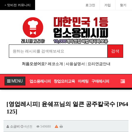
+ 맛비전 커뮤니티
로그인
가입
찾기
처음오셨어요?
레코소개
|
사용설명서
|
요리연금안내
MENU
업소용레시피
창업요리교육
마케팅
구매레시피
[영업레시피] 윤쉐프님의 얼큰 공주칼국수 [P64
125]
소금비
4년전
549680