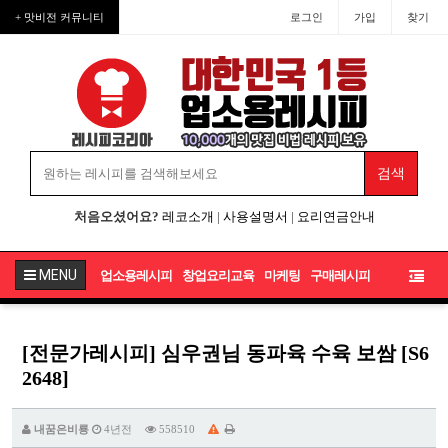
+ 맛비전 커뮤니티
로그인
가입
찾기
처음오셨어요?
레코소개
|
사용설명서
|
요리연금안내
MENU
업소용레시피
창업요리교육
마케팅
구매레시피
[전문가레시피] 심우권님 동파육 수육 보쌈 [S6
2648]
내꿈은비룡
4년전
558510