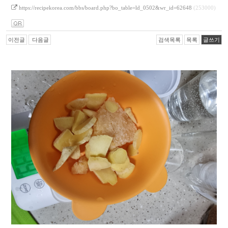
https://recipekorea.com/bbs/board.php?bo_table=ld_0502&wr_id=62648
(253000)
이전글
다음글
검색목록
목록
글쓰기