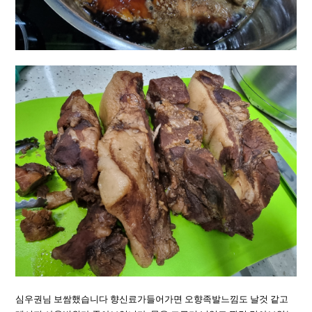
심우권님 보쌈했습니다 향신료가들어가면 오향족발느낌도 날것 같고