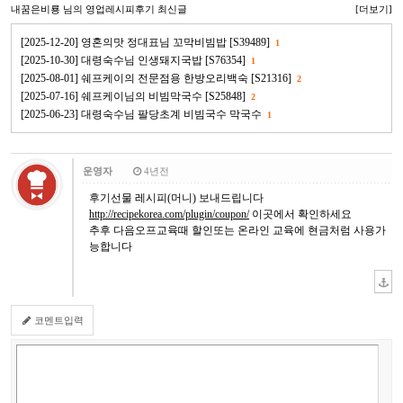
내꿈은비룡
님의 영업레시피후기 최신글
[더보기]
[2025-12-20] 영혼의맛 정대표님 꼬막비빔밥 [S39489]
1
[2025-10-30] 대령숙수님 인생돼지국밥 [S76354]
1
[2025-08-01] 쉐프케이의 전문점용 한방오리백숙 [S21316]
2
[2025-07-16] 쉐프케이님의 비빔막국수 [S25848]
2
[2025-06-23] 대령숙수님 팔당초계 비빔국수 막국수
1
운영자
4년전
후기선물 레시피(머니) 보내드립니다
http://recipekorea.com/plugin/coupon/
이곳에서 확인하세요
추후 다음오프교육때 할인또는 온라인 교육에 현금처럼 사용가
능합니다
코멘트입력