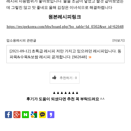
레시피 사용범위가 좋아보입니다. 물을 조금더 넣었고 짤것 같아보였는
데 그렇진 않고 맛 좋네요 올해 김장은 이녀석으로 해결하렵니다
원본레시피링크
https://recipekorea.com/bbs/board.php?bo_table=ld_0502&wr_id=62648
업소용레시피 관련글
[더보기]
[2021-09-12] 초특급 레시피 저만 가지고 있으려던 레시피입니다. 동
파육&수육&보쌈 레시피 공개합니다. [S62648]
50
추천하기 : 0
▲▲▲▲▲▲▲
후기가 도움이 되셨다면 추천 꼭 부탁드려요 ^^