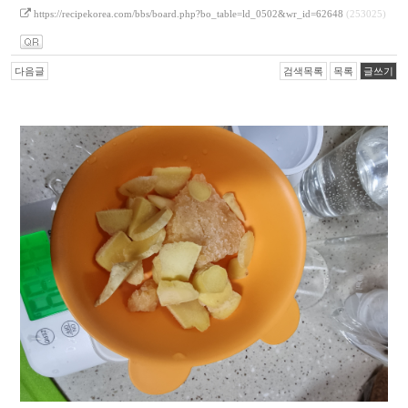
https://recipekorea.com/bbs/board.php?bo_table=ld_0502&wr_id=62648
(253025)
다음글
검색목록
목록
글쓰기