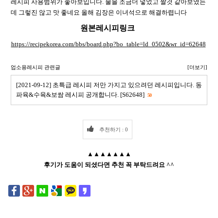
레시피 사용범위가 좋아보입니다. 물을 조금더 넣었고 짤것 같아보였는
데 그렇진 않고 맛 좋네요 올해 김장은 이녀석으로 해결하렵니다
원본레시피링크
https://recipekorea.com/bbs/board.php?bo_table=ld_0502&wr_id=62648
업소용레시피 관련글
[더보기]
[2021-09-12] 초특급 레시피 저만 가지고 있으려던 레시피입니다. 동
파육&수육&보쌈 레시피 공개합니다. [S62648]
50
추천하기 : 0
▲▲▲▲▲▲▲
후기가 도움이 되셨다면 추천 꼭 부탁드려요 ^^