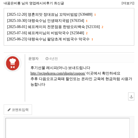
내꿈은비룡
님의 영업레시피후기 최신글
[더보기]
[2025-12-20] 영혼의맛 정대표님 꼬막비빔밥 [S39489]
1
[2025-10-30] 대령숙수님 인생돼지국밥 [S76354]
1
[2025-08-01] 쉐프케이의 전문점용 한방오리백숙 [S21316]
2
[2025-07-16] 쉐프케이님의 비빔막국수 [S25848]
2
[2025-06-23] 대령숙수님 팔당초계 비빔국수 막국수
1
운영자
4년전
후기선물 레시피(머니) 보내드립니다
http://recipekorea.com/plugin/coupon/
이곳에서 확인하세요
추후 다음오프교육때 할인또는 온라인 교육에 현금처럼 사용가
능합니다
코멘트입력