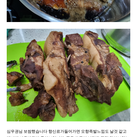
심우권님 보쌈했습니다 향신료가들어가면 오향족발느낌도 날것 같고