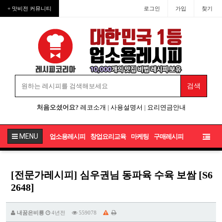
+ 맛비전 커뮤니티
로그인
가입
찾기
처음오셨어요?
레코소개
|
사용설명서
|
요리연금안내
MENU
업소용레시피
창업요리교육
마케팅
구매레시피
[전문가레시피] 심우권님 동파육 수육 보쌈 [S6
2648]
내꿈은비룡
4년전
559078