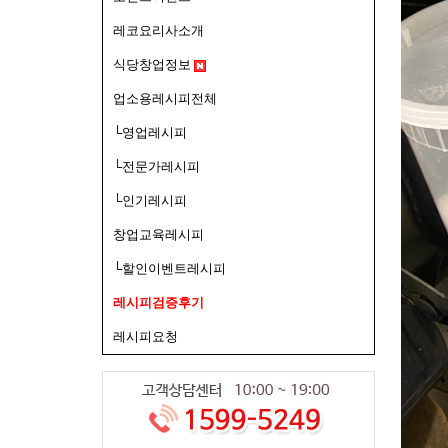
레코요리사소개
식당창업정보
업소용레시피전체
└영업레시피
└전문가레시피
└인기레시피
창업교육레시피
└할인이벤트레시피
레시피검증후기
레시피요청