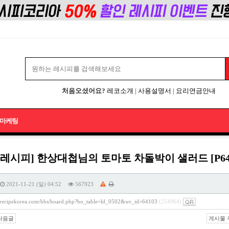
처음오셨어요?
레코소개
|
사용설명서
|
요리연금안내
마케팅
레시피] 한상대첩님의 토마토 차돌박이 샐러드 [P641
2021-11-21 (일) 04:52
567923
//recipekorea.com/bbs/board.php?bo_table=ld_0502&wr_id=64103
(254964)
다음글
게시물 주소 