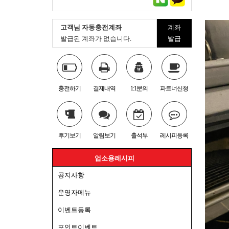
고객님 자동충전계좌
계좌
발급된 계좌가 없습니다.
발급
충전하기
결제내역
1:1문의
파트너신청
후기보기
알림보기
출석부
레시피등록
업소용레시피
공지사항
운영자메뉴
이벤트등록
포인트이벤트