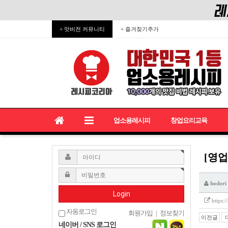
+ 맛비전 커뮤니티
+ 즐겨찾기추가
업소용레시피
창업요리교육
[영업
hodori
Login
https:
자동로그인
회원가입
|
정보찾기
이전글
네이버 / SNS 로그인