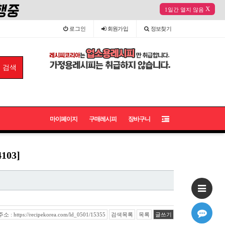
X
1일간 열지 않음
로그인
회원
가입
정보
찾기
마이페이지
구매레시피
장바구니
03]
: https://recipekorea.com/ld_0501/15355
검색목록
목록
글쓰기