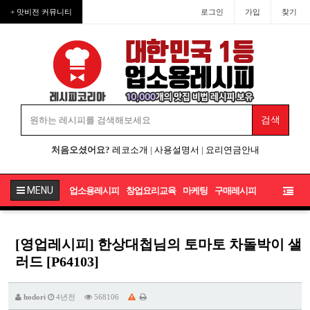
+ 맛비전 커뮤니티
로그인
가입
찾기
처음오셨어요?
레코소개
|
사용설명서
|
요리연금안내
MENU
업소용레시피
창업요리교육
마케팅
구매레시피
[영업레시피] 한상대첩님의 토마토 차돌박이 샐
러드 [P64103]
hodori
4년전
568106