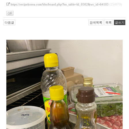
https://recipekorea.com/bbs/board.php?bo_table=ld_0502&wr_id=64103
(254970)
다음글
검색목록
목록
글쓰기