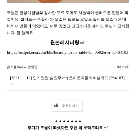
오늘은 한상댜첩님의 감사한 무료 토마토 차돌박이 샐러드를 만들어 먹
었어요. 샐러드는 루꼴라 와 오일은 트로플 오일로 올리브 오일대신 대
체해서 만들어 먹었어요. 너무 맛있고 고급스러운 샐러드 주심에 감사합
니다. 잘 쓸게요
원본레시피링크
https://recipekorea.com/bbs/board.php?bo_table=ld_0502&wr_id=64103
업소용레시피 관련글
[더보기]
[2021-11-12] 인기만점(술안주ver) 토마토차돌박이샐러드 [P64103]
7
추천하기 : 1
▲▲▲▲▲▲▲
후기가 도움이 되셨다면 추천 꼭 부탁드려요 ^^