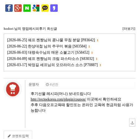
hodori
님의 영업레시피후기 최신글
[더보기]
[2026-06-25] 쉐프 켄짱님의 콩나물 무침 분말 [P83642]
1
[2026-06-22] 한상대첩 님의 주꾸미 볶음 [S83584]
1
[2026-06-03] 대령숙수님의 매운 소불고기 [S58452]
1
[2026-04-09] 쉐프 켄짱님의 크림 파스타소스 [S83032]
1
[2026-03-17] 박정길 세프님의 오므라이스 소스 [P70887]
1
운영자
4년전
후기선물 레시피(머니) 보내드립니다
http://recipekorea.com/plugin/coupon/
이곳에서 확인하세요
추후 다음오프교육때 할인또는 온라인 교육에 현금처럼 사용가
능합니다
코멘트입력