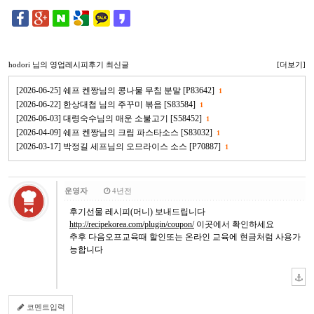
hodori
님의 영업레시피후기 최신글
[더보기]
[2026-06-25] 쉐프 켄짱님의 콩나물 무침 분말 [P83642]
1
[2026-06-22] 한상대첩 님의 주꾸미 볶음 [S83584]
1
[2026-06-03] 대령숙수님의 매운 소불고기 [S58452]
1
[2026-04-09] 쉐프 켄짱님의 크림 파스타소스 [S83032]
1
[2026-03-17] 박정길 세프님의 오므라이스 소스 [P70887]
1
운영자
4년전
후기선물 레시피(머니) 보내드립니다
http://recipekorea.com/plugin/coupon/
이곳에서 확인하세요
추후 다음오프교육때 할인또는 온라인 교육에 현금처럼 사용가
능합니다
코멘트입력