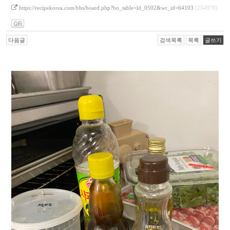
https://recipekorea.com/bbs/board.php?bo_table=ld_0502&wr_id=64103
(254970)
다음글
검색목록
목록
글쓰기