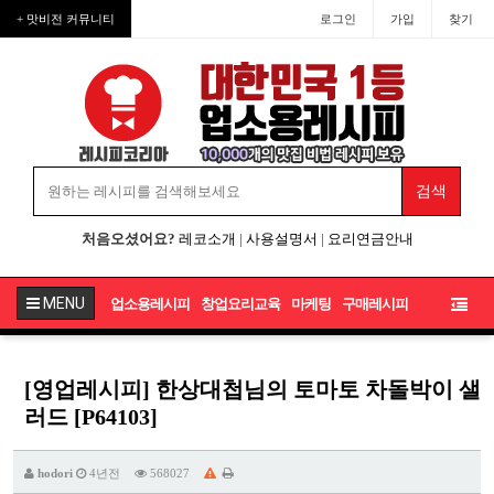
+ 맛비전 커뮤니티
로그인
가입
찾기
처음오셨어요?
레코소개
|
사용설명서
|
요리연금안내
MENU
업소용레시피
창업요리교육
마케팅
구매레시피
[영업레시피] 한상대첩님의 토마토 차돌박이 샐
러드 [P64103]
hodori
4년전
568027