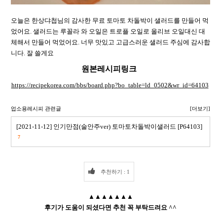
오늘은 한상댜첩님의 감사한 무료 토마토 차돌박이 샐러드를 만들어 먹
었어요. 샐러드는 루꼴라 와 오일은 트로플 오일로 올리브 오일대신 대
체해서 만들어 먹었어요. 너무 맛있고 고급스러운 샐러드 주심에 감사합
니다. 잘 쓸게요
원본레시피링크
https://recipekorea.com/bbs/board.php?bo_table=ld_0502&wr_id=64103
업소용레시피 관련글
[더보기]
[2021-11-12] 인기만점(술안주ver) 토마토차돌박이샐러드 [P64103]
7
추천하기 : 1
▲▲▲▲▲▲▲
후기가 도움이 되셨다면 추천 꼭 부탁드려요 ^^