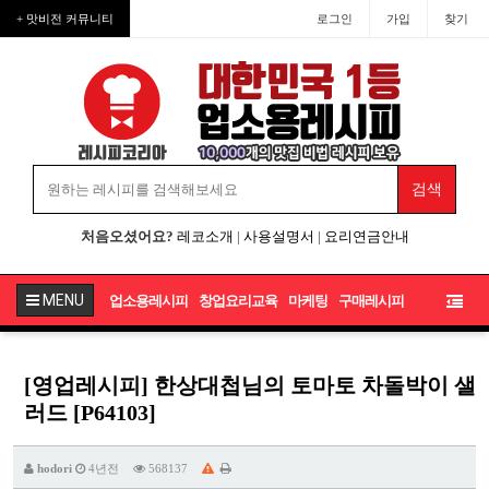
+ 맛비전 커뮤니티
로그인
가입
찾기
처음오셨어요?
레코소개
|
사용설명서
|
요리연금안내
MENU
업소용레시피
창업요리교육
마케팅
구매레시피
[영업레시피] 한상대첩님의 토마토 차돌박이 샐
러드 [P64103]
hodori
4년전
568137