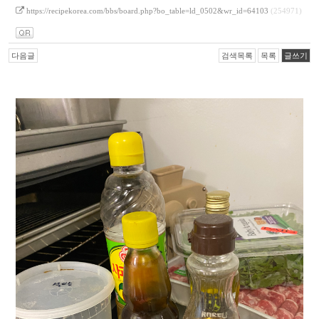
https://recipekorea.com/bbs/board.php?bo_table=ld_0502&wr_id=64103
(254971)
다음글
검색목록
목록
글쓰기