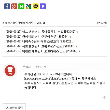
hodori
님의 영업레시피후기 최신글
[더보기]
[2026-06-25] 쉐프 켄짱님의 콩나물 무침 분말 [P83642]
1
[2026-06-22] 한상대첩 님의 주꾸미 볶음 [S83584]
1
[2026-06-03] 대령숙수님의 매운 소불고기 [S58452]
1
[2026-04-09] 쉐프 켄짱님의 크림 파스타소스 [S83032]
1
[2026-03-17] 박정길 세프님의 오므라이스 소스 [P70887]
1
운영자
4년전
후기선물 레시피(머니) 보내드립니다
http://recipekorea.com/plugin/coupon/
이곳에서 확인하세요
추후 다음오프교육때 할인또는 온라인 교육에 현금처럼 사용가
능합니다
코멘트입력