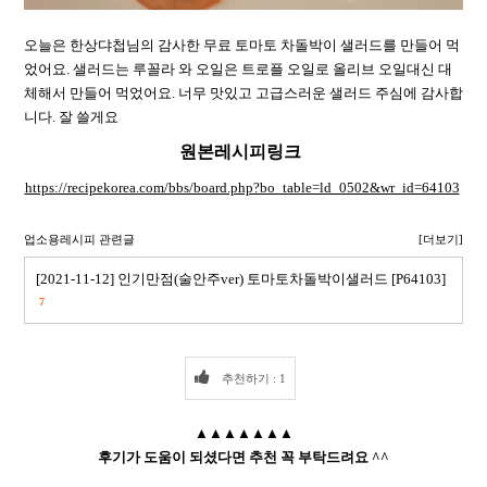
오늘은 한상댜첩님의 감사한 무료 토마토 차돌박이 샐러드를 만들어 먹
었어요. 샐러드는 루꼴라 와 오일은 트로플 오일로 올리브 오일대신 대
체해서 만들어 먹었어요. 너무 맛있고 고급스러운 샐러드 주심에 감사합
니다. 잘 쓸게요
원본레시피링크
https://recipekorea.com/bbs/board.php?bo_table=ld_0502&wr_id=64103
업소용레시피 관련글
[더보기]
[2021-11-12] 인기만점(술안주ver) 토마토차돌박이샐러드 [P64103]
7
추천하기 : 1
▲▲▲▲▲▲▲
후기가 도움이 되셨다면 추천 꼭 부탁드려요 ^^