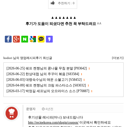
추천하기 : 0
▲▲▲▲▲▲▲
후기가 도움이 되셨다면 추천 꼭 부탁드려요 ^^
hodori
님의 영업레시피후기 최신글
[더보기]
[2026-06-25] 쉐프 켄짱님의 콩나물 무침 분말 [P83642]
1
[2026-06-22] 한상대첩 님의 주꾸미 볶음 [S83584]
1
[2026-06-03] 대령숙수님의 매운 소불고기 [S58452]
1
[2026-04-09] 쉐프 켄짱님의 크림 파스타소스 [S83032]
1
[2026-03-17] 박정길 세프님의 오므라이스 소스 [P70887]
1
운영자
4년전
후기선물 레시피(머니) 보내드립니다
http://recipekorea.com/plugin/coupon/
이곳에서 확인하세요