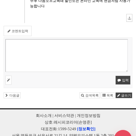
추후 다음오프교육때 할인또는 온라인 교육에 현금처럼 사용가
능합니다
코멘트입력
입력
다음글
검색목록
목록
글쓰기
회사소개
|
서비스약관
|
개인정보방침
상호:레시피코리아[손영준]
대표전화:1599-5249
[정보확인]
서울 영등포구 선유서로 21길 14, 양평오피스텔 1동 2층 201-B248