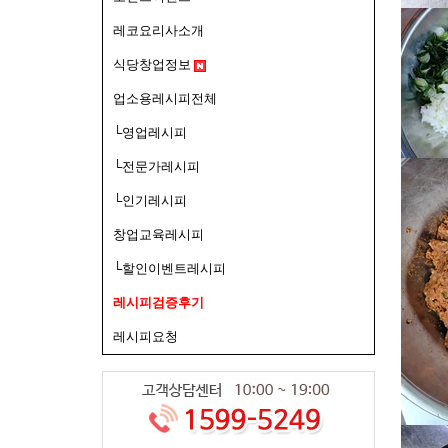
레코요리사소개
식당창업정보
업소용레시피전체
└영업레시피
└전문가레시피
└인기레시피
창업교육레시피
└할인이벤트레시피
레시피검증후기
레시피요청