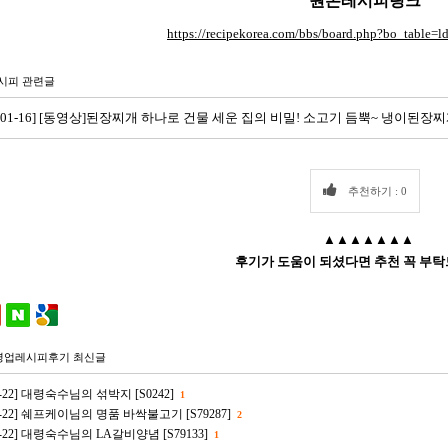
원본레시피링크
https://recipekorea.com/bbs/board.php?bo_table
시피 관련글
2-01-16] [동영상]된장찌개 하나로 건물 세운 집의 비밀! 소고기 듬뿍~ 냉이된장찌개 
추천하기 : 0
▲▲▲▲▲▲▲
후기가 도움이 되셨다면 추천 꼭 부탁
영업레시피후기 최신글
06-22] 대령숙수님의 섞박지 [S0242]
1
06-22] 쉐프케이님의 명품 바싹불고기 [S79287]
2
06-22] 대령숙수님의 LA갈비양념 [S79133]
1