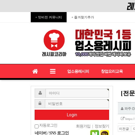
+ 맛비전 커뮤니티
+ 즐겨찾기추가
업소용레시피
창업요리교육
[전문
파주
Login
https:
자동로그인
회원가입
|
정보찾기
이전글
네이버 / SNS 로그인