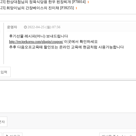
-03-23] 한상대첩님의 정육식당용 한우 된장찌개 [P70014]
1
-03-23] 희망이님의 간장베이스의 진미채 [P39255]
1
운영자
2022-04-25 (월) 07:56
후기선물 레시피(머니) 보내드립니다
http://recipekorea.com/plugin/coupon/
이곳에서 확인하세요
추후 다음오프교육때 할인또는 온라인 교육에 현금처럼 사용가능합니다
트입력
문자