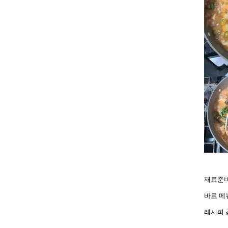
재료준비
바로 메
레시피 