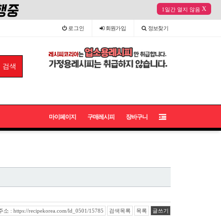
X
1일간 열지 않음
로그인
회원
가입
정보
찾기
마이페이지
구매레시피
장바구니
: https://recipekorea.com/ld_0501/15785
검색목록
목록
글쓰기