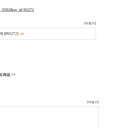
=ld_0502&wr_id=65272
[더보기]
[P65272]
154
드려요 ^^
[더보기]