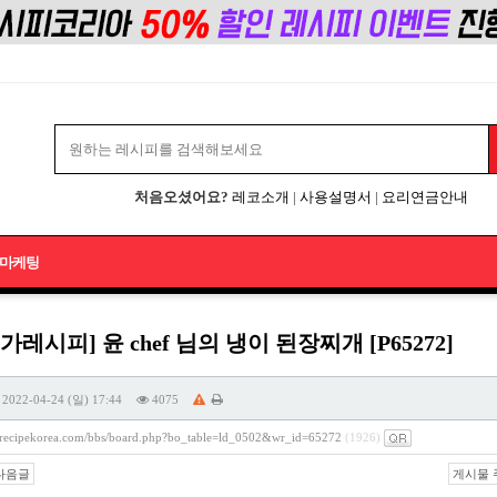
처음오셨어요?
레코소개
|
사용설명서
|
요리연금안내
마케팅
가레시피] 윤 chef 님의 냉이 된장찌개 [P65272]
2022-04-24 (일) 17:44
4075
//recipekorea.com/bbs/board.php?bo_table=ld_0502&wr_id=65272
(1926)
다음글
게시물 주소 