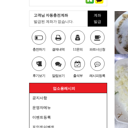
고객님 자동충전계좌
계좌
발급된 계좌가 없습니다.
발급
충전하기
결제내역
1:1문의
파트너신청
후기보기
알림보기
출석부
레시피등록
업소용레시피
공지사항
운영자메뉴
이벤트등록
포인트이벤트