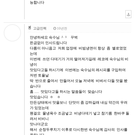
능합니다
고급인력
10년전
안녕하세요 숙수님 ^ ^ 꾸벅
뜬금없이 인사드립니다
다름이 아니옵고 저희 업장에 비빔냉면이 항상 좀 별로였었
는데
이번에 쓰던 다데기가 거의 떨어져가길래 레코에 숙수님의 비
냉이
맛있다고들 하시기에 이번에는 숙수님의 레시피를 구입하여
저번 토욜날
딱 반으로 줄여서 만들어서 오늘 저녁에 비벼서 다들 맛을 봤
습니다
흠 ..... 맛있다고들 하시는 말씀들이 맞습니다
맛있습니다 ㅎ ㅎ
만든상태에서 맛을보니 단맛이 좀 강하길래 내심 약간의 우려
가 있었는데
웬걸요 물냉육수 조금넣고 비냉다데기 넣고 참기름 한바쿠 돌
려서 비비니
맛나더군요
해서 순창두루치기 이후로 다시한번 숙수님께 감사의 인사를
올립니다