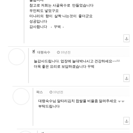
참고로 저희는 사골육수로 만들었습니다
우민찌도 넣었구요
미나리의 향이 살짝 나는것이 좋더군요
성공입니다
감사합니다 - 꾸벅 -
대령숙수
10년전
늘감사드립니다. 업장에 늘대박나시고 건강하세요~~^^
더욱 좋은 요리로 보답하겠습니다 꾸벅
팍스
10년전
대령숙수님 알타리김치 찹쌀풀 비율좀 알려주세요 ㅜㅜ
부탁드립니다