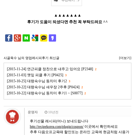
▲▲▲▲▲▲▲
후기가 도움이 되셨다면 추천 꼭 부탁드려요 ^^
사골육수
님의 영업레시피후기 최신글
[더보기]
[2015-11-24] 연근피클 정찬으로 내주고 있어요 [P2348]
2
[2015-11-03] 깻잎 피클 후기 [P0425]
3
[2015-10-25] 대령숙수님 동치미 후기2
3
[2015-10-22] 대령숙수님 새우장 2주후 [P0424]
2
[2015-10-22] 대령숙수님 동치미 후기1 ~ [S0077]
2
운영자
10년전
후기선물 레시피(머니) 보내드립니다
http://recipekorea.com/plugin/coupon/
이곳에서 확인하세요
추후 다음오프교육때 할인또는 온라인 교육에 현금처럼 사용가