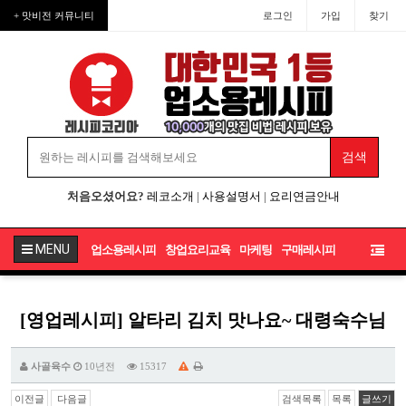
+ 맛비전 커뮤니티
로그인
가입
찾기
처음오셨어요?
레코소개
|
사용설명서
|
요리연금안내
MENU
업소용레시피
창업요리교육
마케팅
구매레시피
[영업레시피] 알타리 김치 맛나요~ 대령숙수님
사골육수
10년전
15317
이전글
다음글
검색목록
목록
글쓰기