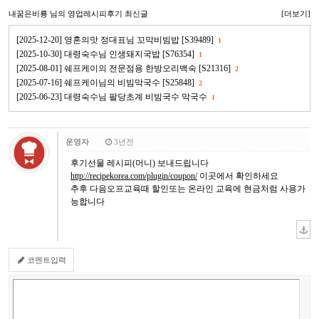
내꿈은비룡
님의 영업레시피후기 최신글
[더보기]
[2025-12-20] 영혼의맛 정대표님 꼬막비빔밥 [S39489]
1
[2025-10-30] 대령숙수님 인생돼지국밥 [S76354]
1
[2025-08-01] 쉐프케이의 전문점용 한방오리백숙 [S21316]
2
[2025-07-16] 쉐프케이님의 비빔막국수 [S25848]
2
[2025-06-23] 대령숙수님 팔당초계 비빔국수 막국수
1
운영자
3년전
후기선물 레시피(머니) 보내드립니다
http://recipekorea.com/plugin/coupon/
이곳에서 확인하세요
추후 다음오프교육때 할인또는 온라인 교육에 현금처럼 사용가
능합니다
코멘트입력