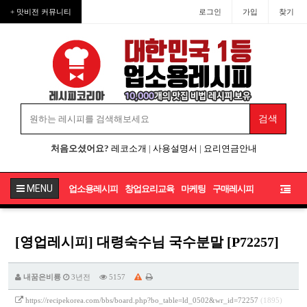
+ 맛비전 커뮤니티
로그인
가입
찾기
처음오셨어요?
레코소개
|
사용설명서
|
요리연금안내
MENU
업소용레시피
창업요리교육
마케팅
구매레시피
[영업레시피] 대령숙수님 국수분말 [P72257]
내꿈은비룡
3년전
5157
https://recipekorea.com/bbs/board.php?bo_table=ld_0502&wr_id=72257
(1895)