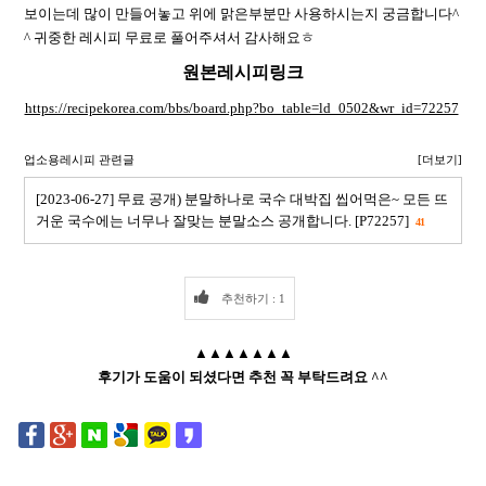
보이는데 많이 만들어놓고 위에 맑은부분만 사용하시는지 궁금합니다^
^ 귀중한 레시피 무료로 풀어주셔서 감사해요ㅎ
원본레시피링크
https://recipekorea.com/bbs/board.php?bo_table=ld_0502&wr_id=72257
업소용레시피 관련글
[더보기]
[2023-06-27] 무료 공개) 분말하나로 국수 대박집 씹어먹은~ 모든 뜨
거운 국수에는 너무나 잘맞는 분말소스 공개합니다. [P72257]
41
추천하기 : 1
▲▲▲▲▲▲▲
후기가 도움이 되셨다면 추천 꼭 부탁드려요 ^^