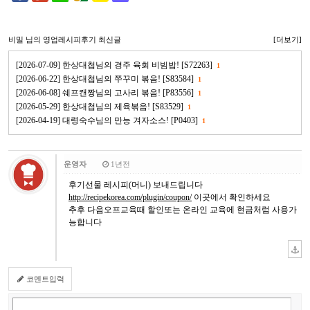
비밀
님의 영업레시피후기 최신글
[더보기]
[2026-07-09] 한상대첩님의 경주 육회 비빔밥! [S72263]
1
[2026-06-22] 한상대첩님의 쭈꾸미 볶음! [S83584]
1
[2026-06-08] 쉐프캔짱님의 고사리 볶음! [P83556]
1
[2026-05-29] 한상대첩님의 제육볶음! [S83529]
1
[2026-04-19] 대령숙수님의 만능 겨자소스! [P0403]
1
운영자
1년전
후기선물 레시피(머니) 보내드립니다
http://recipekorea.com/plugin/coupon/
이곳에서 확인하세요
추후 다음오프교육때 할인또는 온라인 교육에 현금처럼 사용가
능합니다
코멘트입력