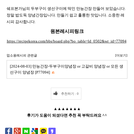
쉐프본가님의 두부구이 생선구이에 딱인 만능간장 만들어 보았습니다.
정말 밥도둑 양념간장입니다. 만들기 쉽고 훌륭한 맛입니다. 소중한 레
시피 감사합니다.
원본레시피링크
https://recipekorea.com/bbs/board.php?bo_table=ld_0502&wr_id=77094
업소용레시피 관련글
[더보기]
[2024-08-03] 만능간장-두부구이양념장 or 고갈비 양념장 or 모든 생
선구이 양념장 [P77094]
45
추천하기 : 0
▲▲▲▲▲▲▲
후기가 도움이 되셨다면 추천 꼭 부탁드려요 ^^