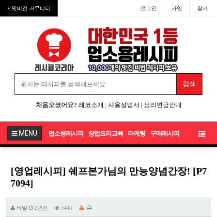
+ 맛비전 커뮤니티
로그인
가입
찾기
처음오셨어요?
레코소개
|
사용설명서
|
요리연금안내
MENU
업소용레시피
창업요리교육
마케팅
구매레시피
[영업레시피] 쉐프본가님의 만능양념간장! [P7
7094]
비밀
2년전
3441