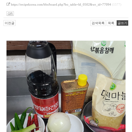
https://recipekorea.com/bbs/board.php?bo_table=ld_0502&wr_id=77094
(1577)
이전글
검색목록
목록
글쓰기