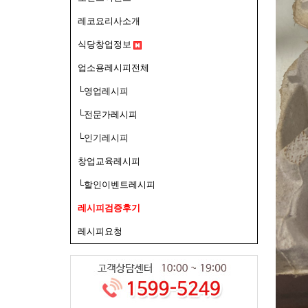
레코요리사소개
식당창업정보
업소용레시피전체
└영업레시피
└전문가레시피
└인기레시피
창업교육레시피
└할인이벤트레시피
레시피검증후기
레시피요청