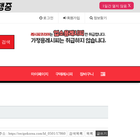
X
1일간 열지 않음
로그인
회원
가입
정보
찾기
마이페이지
구매레시피
장바구니
: https://recipekorea.com/ld_0501/17860
검색목록
목록
글쓰기