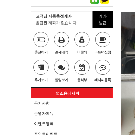
고객님 자동충전계좌
계좌
발급된 계좌가 없습니다.
발급
충전하기
결제내역
1:1문의
파트너신청
후기보기
알림보기
출석부
레시피등록
업소용레시피
공지사항
운영자메뉴
이벤트등록
포인트이벤트