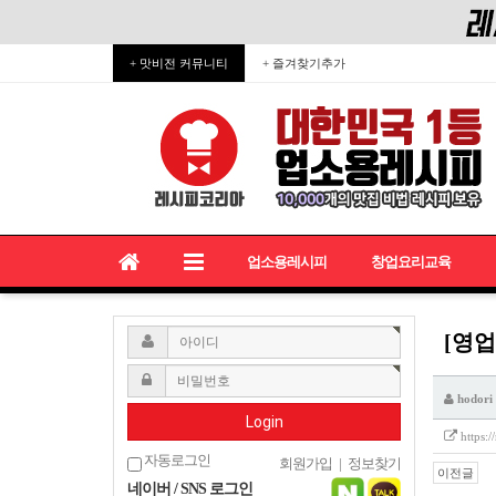
+ 맛비전 커뮤니티
+ 즐겨찾기추가
업소용레시피
창업요리교육
[영업
hodori
Login
https:
자동로그인
회원가입
|
정보찾기
이전글
네이버 / SNS 로그인