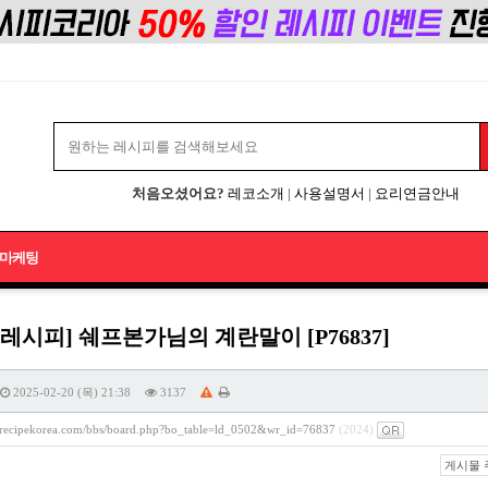
처음오셨어요?
레코소개
|
사용설명서
|
요리연금안내
마케팅
레시피] 쉐프본가님의 계란말이 [P76837]
2025-02-20 (목) 21:38
3137
//recipekorea.com/bbs/board.php?bo_table=ld_0502&wr_id=76837
(2024)
게시물 주소 