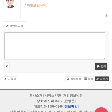
* 비밀글 입니다.
코멘트입력
입력
다음글
검색목록
목록
글쓰기
회사소개
|
서비스약관
|
개인정보방침
상호:레시피코리아[손영준]
대표전화:1599-5249
[정보확인]
서울 영등포구 선유서로 21길 14, 양평오피스텔 1동 2층 201-B248