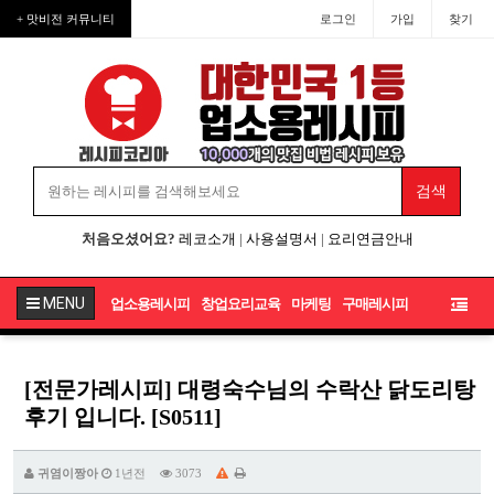
+ 맛비전 커뮤니티
로그인
가입
찾기
처음오셨어요?
레코소개
|
사용설명서
|
요리연금안내
MENU
업소용레시피
창업요리교육
마케팅
구매레시피
[전문가레시피] 대령숙수님의 수락산 닭도리탕
후기 입니다. [S0511]
귀염이짱아
1년전
3073