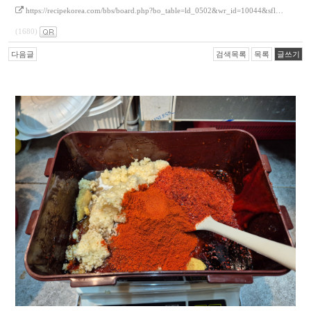
https://recipekorea.com/bbs/board.php?bo_table=ld_0502&wr_id=10044&sfl…
(1680)
다음글
검색목록
목록
글쓰기