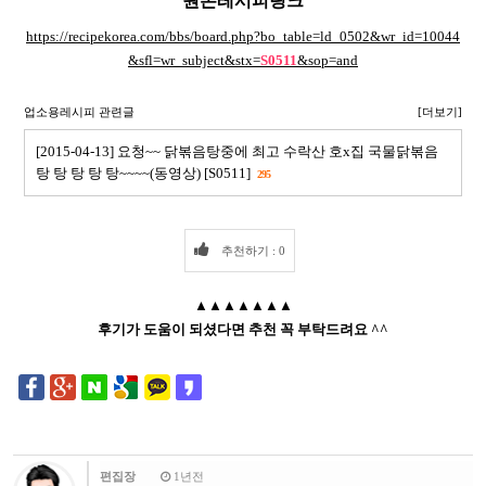
원본레시피링크
https://recipekorea.com/bbs/board.php?bo_table=ld_0502&wr_id=10044
&sfl=wr_subject&stx=
S0511
&sop=and
업소용레시피 관련글
[더보기]
[2015-04-13] 요청~~ 닭볶음탕중에 최고 수락산 호x집 국물닭볶음
탕 탕 탕 탕 탕~~~~(동영상) [S0511]
295
추천하기 : 0
▲▲▲▲▲▲▲
후기가 도움이 되셨다면 추천 꼭 부탁드려요 ^^
편집장
1년전