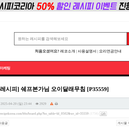
처음오셨어요?
레코소개
|
사용설명서
|
요리연금안내
마케팅
레시피] 쉐프본가님 오이달래무침 [P35559]
2025-04-20 (일) 23:44
2929
//recipekorea.com/bbs/board.php?bo_table=ld_0502&wr_id=35559
(1756)
다음글
게시물 주소 