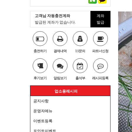
고객님 자동충전계좌
계좌
발급된 계좌가 없습니다.
발급
충전하기
결제내역
1:1문의
파트너신청
후기보기
알림보기
출석부
레시피등록
업소용레시피
공지사항
운영자메뉴
이벤트등록
포인트이벤트