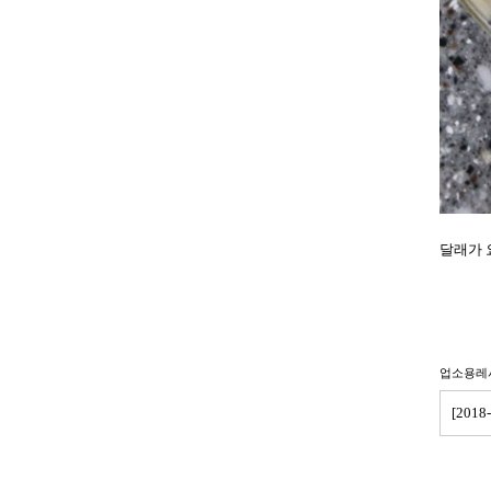
달래가 
업소용레
[201