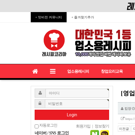
+ 맛비전 커뮤니티
+ 즐겨찾기추가
업소용레시피
창업요리교육
[영업
킴쟝
Login
https:
자동로그인
회원가입
|
정보찾기
이전글
네이버 / SNS 로그인