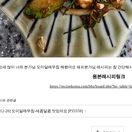
요새 많이 나와 본가님 오이달래무침 해봤어요 쉐프본가님 레시피는 참 간단해
원본레시피링크
https://recipekorea.com/bbs/board.php?bo_table
시피 관련글
8-12-20] 오이달래무침-새콤달콤 맛있어요 [P35559]
7