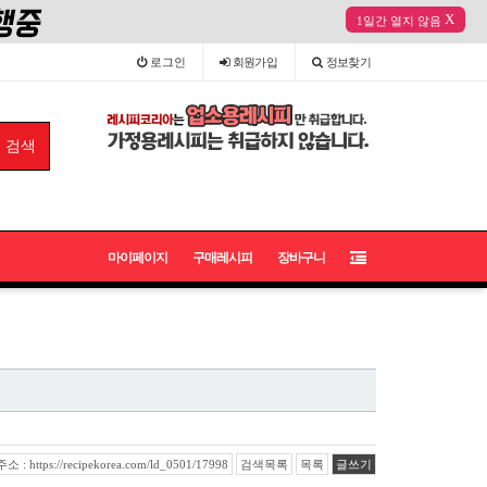
X
1일간 열지 않음
로그인
회원
가입
정보
찾기
마이페이지
구매레시피
장바구니
: https://recipekorea.com/ld_0501/17998
검색목록
목록
글쓰기