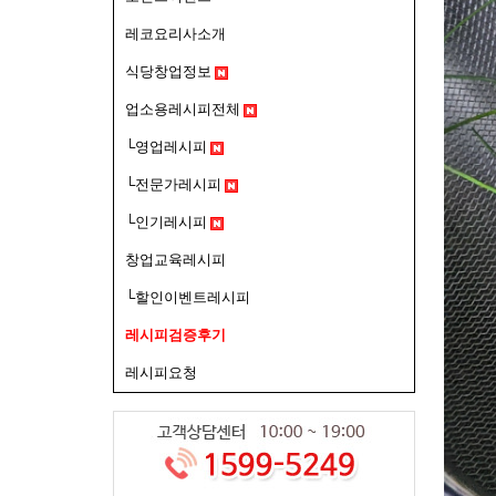
레코요리사소개
식당창업정보
업소용레시피전체
└영업레시피
└전문가레시피
└인기레시피
창업교육레시피
└할인이벤트레시피
레시피검증후기
레시피요청