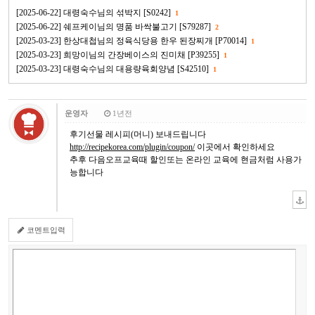
[2025-06-22] 대령숙수님의 섞박지 [S0242]
1
[2025-06-22] 쉐프케이님의 명품 바싹불고기 [S79287]
2
[2025-03-23] 한상대첩님의 정육식당용 한우 된장찌개 [P70014]
1
[2025-03-23] 희망이님의 간장베이스의 진미채 [P39255]
1
[2025-03-23] 대령숙수님의 대용량육회양념 [S42510]
1
운영자
1년전
후기선물 레시피(머니) 보내드립니다
http://recipekorea.com/plugin/coupon/
이곳에서 확인하세요
추후 다음오프교육때 할인또는 온라인 교육에 현금처럼 사용가
능합니다
코멘트입력