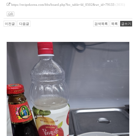
https://recipekorea.com/bbs/board.php?bo_table=ld_0502&wr_id=79133
(3031)
이전글
다음글
검색목록
목록
글쓰기