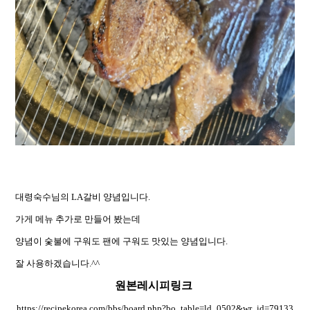
대령숙수님의 LA갈비 양념입니다.
가게 메뉴 추가로 만들어 봤는데
양념이 숯불에 구워도 팬에 구워도 맛있는 양념입니다.
잘 사용하겠습니다.^^
원본레시피링크
https://recipekorea.com/bbs/board.php?bo_table=ld_0502&wr_id=79133