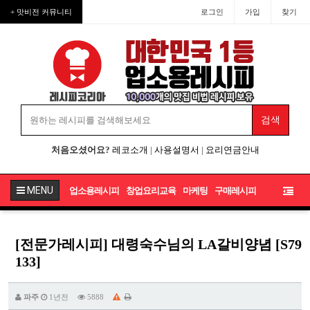
+ 맛비전 커뮤니티
로그인
가입
찾기
처음오셨어요?
레코소개
|
사용설명서
|
요리연금안내
MENU
업소용레시피
창업요리교육
마케팅
구매레시피
[전문가레시피] 대령숙수님의 LA갈비양념 [S79
133]
파주
1년전
5888