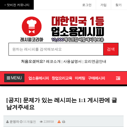
+ 맛비전 커뮤니티
로그인
가입
찾기
처음오셨어요?
레코소개
|
사용설명서
|
요리연금안내
MENU
업소용레시피
창업요리교육
마케팅
구매레시피
[공지] 문제가 있는 레시피는 1:1 게시판에 글
남겨주세요
운영자
11개월전
228950