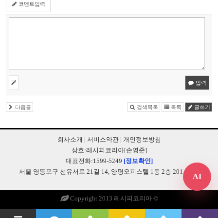
코멘트입력
입력
다음글
검색목록
목록
글쓰기
회사소개
|
서비스약관
|
개인정보방침
상호:레시피코리아[손영준]
대표전화:1599-5249
[정보확인]
서울 영등포구 선유서로 21길 14, 양평오피스텔 1동 2층 201-B248
AI
Copyright 2013 레시피코리아 ©