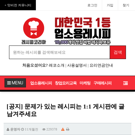
+ 맛비전 커뮤니티
로그인
가입
찾기
처음오셨어요?
레코소개
|
사용설명서
|
요리연금안내
MENU
업소용레시피
창업요리교육
마케팅
구매레시피
[공지] 문제가 있는 레시피는 1:1 게시판에 글
남겨주세요
운영자
11개월전
229378