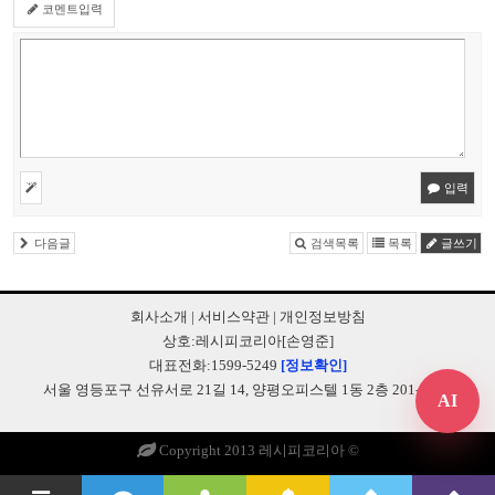
코멘트입력
입력
다음글
검색목록
목록
글쓰기
회사소개
|
서비스약관
|
개인정보방침
상호:레시피코리아[손영준]
대표전화:1599-5249
[정보확인]
서울 영등포구 선유서로 21길 14, 양평오피스텔 1동 2층 201-B248
AI
Copyright 2013 레시피코리아 ©