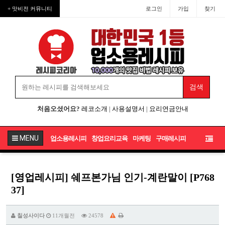
+ 맛비전 커뮤니티
로그인
가입
찾기
처음오셨어요?
레코소개
|
사용설명서
|
요리연금안내
MENU
업소용레시피
창업요리교육
마케팅
구매레시피
[영업레시피] 쉐프본가님 인기-계란말이 [P768
37]
칠성사이다
11개월전
24578