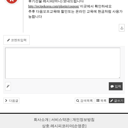
후기선물 레시피(머니) 보내드립니다
http://recipekorea.com/plugin/coupon/
이곳에서 확인하세요
추후 다음오프교육때 할인또는 온라인 교육에 현금처럼 사용가
능합니다
코멘트입력
입력
다음글
검색목록
목록
글쓰기
회사소개
|
서비스약관
|
개인정보방침
상호:레시피코리아[손영준]