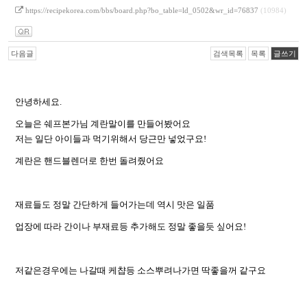
https://recipekorea.com/bbs/board.php?bo_table=ld_0502&wr_id=76837
(10984)
다음글
검색목록
목록
글쓰기
안녕하세요.
오늘은 쉐프본가님 계란말이를 만들어봤어요
저는 일단 아이들과 먹기위해서 당근만 넣었구요!
계란은 핸드블렌더로 한번 돌려줬어요
재료들도 정말 간단하게 들어가는데 역시 맛은 일품
업장에 따라 간이나 부재료등 추가해도 정말 좋을듯 싶어요!
저같은경우에는 나갈때 케챱등 소스뿌려나가면 딱좋을꺼 같구요