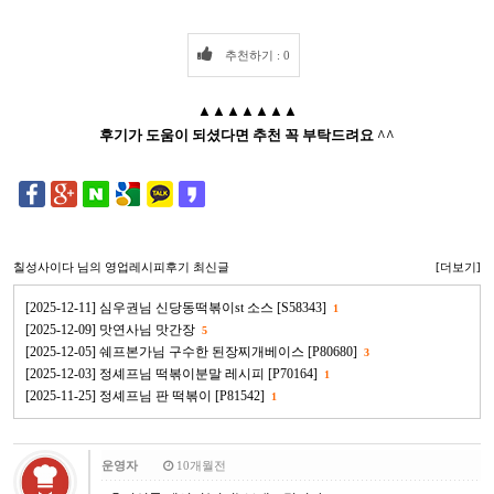
추천하기 : 0
▲▲▲▲▲▲▲
후기가 도움이 되셨다면 추천 꼭 부탁드려요 ^^
칠성사이다
님의 영업레시피후기 최신글
[더보기]
[2025-12-11] 심우권님 신당동떡볶이st 소스 [S58343]
1
[2025-12-09] 맛연사님 맛간장
5
[2025-12-05] 쉐프본가님 구수한 된장찌개베이스 [P80680]
3
[2025-12-03] 정셰프님 떡볶이분말 레시피 [P70164]
1
[2025-11-25] 정셰프님 판 떡볶이 [P81542]
1
운영자
10개월전