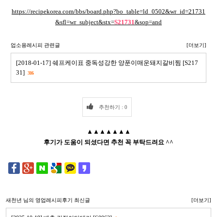
https://recipekorea.com/bbs/board.php?bo_table=ld_0502&wr_id=21731
&sfl=wr_subject&stx=
S21731
&sop=and
업소용레시피 관련글
[더보기]
[2018-01-17] 쉐프케이표 중독성강한 양푼이매운돼지갈비찜 [S217
31]
316
추천하기 : 0
▲▲▲▲▲▲▲
후기가 도움이 되셨다면 추천 꼭 부탁드려요 ^^
새천년
님의 영업레시피후기 최신글
[더보기]