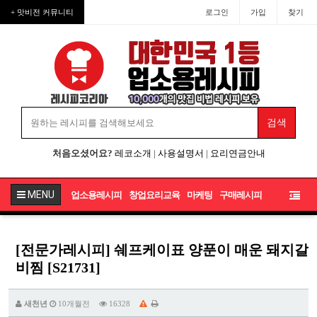
+ 맛비전 커뮤니티
로그인
가입
찾기
처음오셨어요?
레코소개
|
사용설명서
|
요리연금안내
MENU
업소용레시피
창업요리교육
마케팅
구매레시피
[전문가레시피] 쉐프케이표 양푼이 매운 돼지갈
비찜 [S21731]
새천년
10개월전
16328