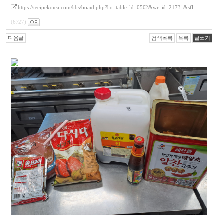
https://recipekorea.com/bbs/board.php?bo_table=ld_0502&wr_id=21731&sfl…
(6727)
다음글
검색목록
목록
글쓰기