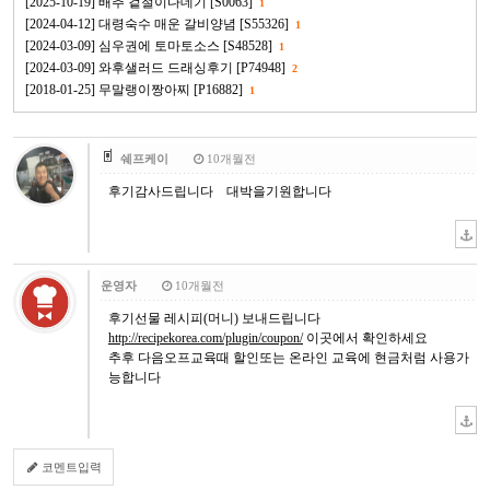
[2025-10-19] 배추 겉절이다데기 [S0063]
1
[2024-04-12] 대령숙수 매운 갈비양념 [S55326]
1
[2024-03-09] 심우권에 토마토소스 [S48528]
1
[2024-03-09] 와후샐러드 드래싱후기 [P74948]
2
[2018-01-25] 무말랭이짱아찌 [P16882]
1
쉐프케이
10개월전
후기감사드립니다 대박을기원합니다
운영자
10개월전
후기선물 레시피(머니) 보내드립니다
http://recipekorea.com/plugin/coupon/
이곳에서 확인하세요
추후 다음오프교육때 할인또는 온라인 교육에 현금처럼 사용가
능합니다
코멘트입력