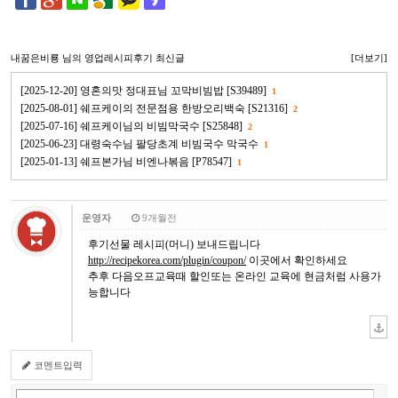
내꿈은비룡
님의 영업레시피후기 최신글
[더보기]
[2025-12-20] 영혼의맛 정대표님 꼬막비빔밥 [S39489]
1
[2025-08-01] 쉐프케이의 전문점용 한방오리백숙 [S21316]
2
[2025-07-16] 쉐프케이님의 비빔막국수 [S25848]
2
[2025-06-23] 대령숙수님 팔당초계 비빔국수 막국수
1
[2025-01-13] 쉐프본가님 비엔나볶음 [P78547]
1
운영자
9개월전
후기선물 레시피(머니) 보내드립니다
http://recipekorea.com/plugin/coupon/
이곳에서 확인하세요
추후 다음오프교육때 할인또는 온라인 교육에 현금처럼 사용가
능합니다
코멘트입력