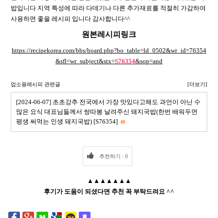
밥입니다 지역 특성에 따라 다데기나 다른 추가재료를 적절히 가감하여
사용하면 좋을 레시피 입니다 감사합니다^^
원본레시피링크
https://recipekorea.com/bbs/board.php?bo_table=ld_0502&wr_id=76354
&sfl=wr_subject&stx=
S76354
&sop=and
업소용레시피 관련글
[더보기]
[2024-06-07] 초초강추 전국에서 가장 맛있다고해도 과언이 아닌 수
많은 요식 대표님들께서 쌍따봉 날려주신 돼지국밥(한번 배워두면
평생 써먹는 인생 돼지국밥) [S76354]
69
추천하기 : 0
▲▲▲▲▲▲▲
후기가 도움이 되셨다면 추천 꼭 부탁드려요 ^^