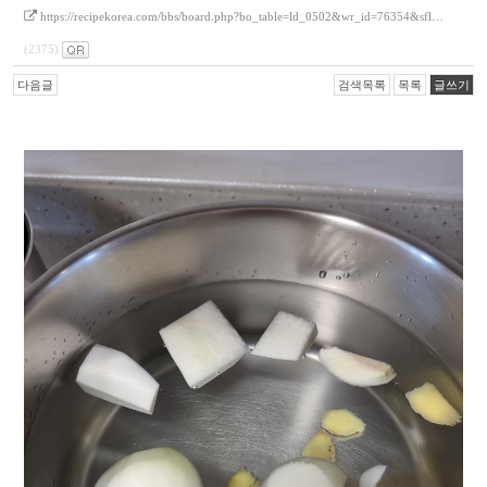
https://recipekorea.com/bbs/board.php?bo_table=ld_0502&wr_id=76354&sfl…
(2375)
다음글
검색목록
목록
글쓰기