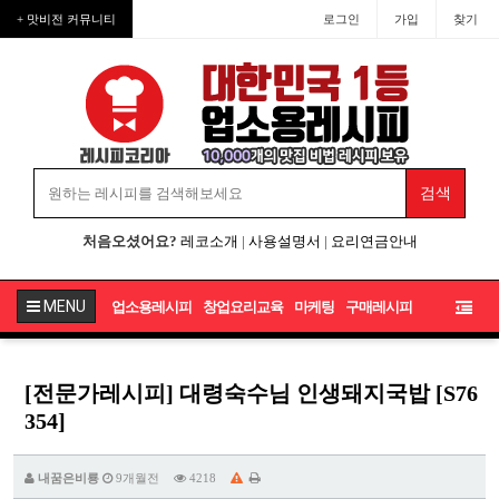
+ 맛비전 커뮤니티
로그인
가입
찾기
처음오셨어요?
레코소개
|
사용설명서
|
요리연금안내
MENU
업소용레시피
창업요리교육
마케팅
구매레시피
[전문가레시피] 대령숙수님 인생돼지국밥 [S76
354]
내꿈은비룡
9개월전
4218