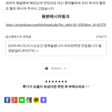
세라믹 볶음팬에 볶았는데 맛있네요 대신 중약불에세 조리 하셔야 할듯
요 좋은 레시피 주셔서 고맙습니다
원본레시피링크
https://recipekorea.com/bbs/board.php?bo_table=ld_0502&wr_id=45379
업소용레시피 관련글
[더보기]
[2019-09-25] 드시는순간 깜짝놀랍니다 따라만하면 맛집됩니다 철
판닭갈비 [P45379]
45
추천하기 : 0
▲▲▲▲▲▲▲
후기가 도움이 되셨다면 추천 꼭 부탁드려요 ^^