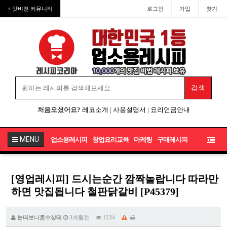
+ 맛비전 커뮤니티
로그인
가입
찾기
처음오셨어요?
레코소개
|
사용설명서
|
요리연금안내
MENU
업소용레시피
창업요리교육
마케팅
구매레시피
[영업레시피] 드시는순간 깜짝놀랍니다 따라만
하면 맛집됩니다 철판닭갈비 [P45379]
눈떠보니혼수상태
3개월전
1234