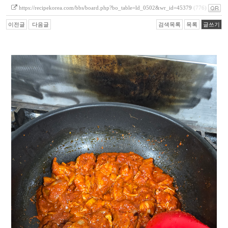
https://recipekorea.com/bbs/board.php?bo_table=ld_0502&wr_id=45379
(776)
이전글
다음글
검색목록
목록
글쓰기