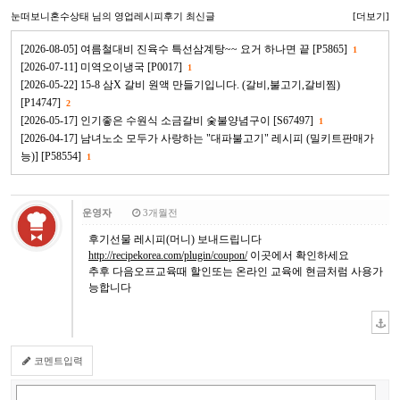
눈떠보니혼수상태
님의 영업레시피후기 최신글
[더보기]
[2026-08-05] 여름철대비 진육수 특선삼계탕~~ 요거 하나면 끝 [P5865]
1
[2026-07-11] 미역오이냉국 [P0017]
1
[2026-05-22] 15-8 삼X 갈비 원액 만들기입니다. (갈비,불고기,갈비찜)
[P14747]
2
[2026-05-17] 인기좋은 수원식 소금갈비 숯불양념구이 [S67497]
1
[2026-04-17] 남녀노소 모두가 사랑하는 "대파불고기" 레시피 (밀키트판매가
능)] [P58554]
1
운영자
3개월전
후기선물 레시피(머니) 보내드립니다
http://recipekorea.com/plugin/coupon/
이곳에서 확인하세요
추후 다음오프교육때 할인또는 온라인 교육에 현금처럼 사용가
능합니다
코멘트입력