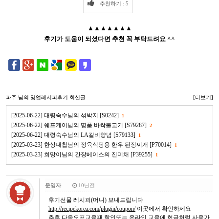
추천하기 : 5
▲▲▲▲▲▲▲
후기가 도움이 되셨다면 추천 꼭 부탁드려요 ^^
파주
님의 영업레시피후기 최신글
[더보기]
[2025-06-22] 대령숙수님의 섞박지 [S0242]
1
[2025-06-22] 쉐프케이님의 명품 바싹불고기 [S79287]
2
[2025-06-22] 대령숙수님의 LA갈비양념 [S79133]
1
[2025-03-23] 한상대첩님의 정육식당용 한우 된장찌개 [P70014]
1
[2025-03-23] 희망이님의 간장베이스의 진미채 [P39255]
1
운영자
10년전
후기선물 레시피(머니) 보내드립니다
http://recipekorea.com/plugin/coupon/
이곳에서 확인하세요
추후 다음오프교육때 할인또는 온라인 교육에 현금처럼 사용가