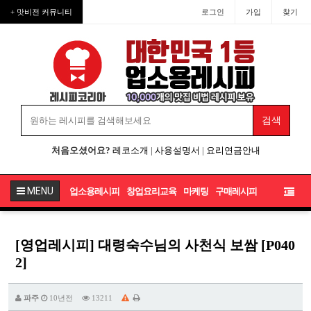
+ 맛비전 커뮤니티
로그인
가입
찾기
처음오셨어요?
레코소개
|
사용설명서
|
요리연금안내
MENU
업소용레시피
창업요리교육
마케팅
구매레시피
[영업레시피] 대령숙수님의 사천식 보쌈 [P040
2]
파주
10년전
13211