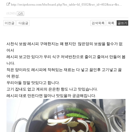
http://recipekorea.com/bbs/board.php?bo_table=ld_0502&wr_id=402&sca=&s…
(6260)
이전글
다음글
검색목록
목록
글쓰기
사천식 보쌈 레시피 구매한지는 꽤 됐지만 많은양의 보쌈을 할수가 없
어서
레시피 보고만 있다가 우리 식구 저녁반찬으로 줄이고 줄여서 만들어 봅
니다.
적은 양이라도 레시피에 적혀있는 재료는 다 넣고 끓인후 고기넣고 끓
여 완성.
우리아들 정말 맛있다고 합니다.
고기 잡내도 없고 계피의 은은한 향도 나고 맛있습니다.
레시피 대로 만든다면 얼마나 맛있을까 궁금해집니다.