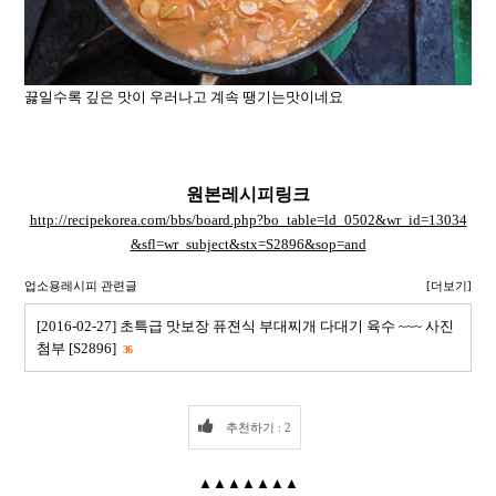
끓일수록 깊은 맛이 우러나고 계속 땡기는맛이네요
원본레시피링크
http://recipekorea.com/bbs/board.php?bo_table=ld_0502&wr_id=13034
&sfl=wr_subject&stx=S2896&sop=and
업소용레시피 관련글
[더보기]
[2016-02-27] 초특급 맛보장 퓨젼식 부대찌개 다대기 육수 ~~~ 사진
첨부 [S2896]
36
추천하기 : 2
▲▲▲▲▲▲▲