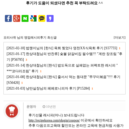
후기가 도움이 되셨다면 추천 꼭 부탁드려요 ^^
오리사위
님의 영업레시피후기 최신글
[더보기]
[2021-02-18] 밥쟁이님의 [한식] 육회 찢었다 영천XX식육회 후기 [S57755]
1
[2021-01-17] 한상대첩님의 반찬류] 숯불 닭갈비집 필수템!!! "계란 장조림 "후
기 [P56795]
3
[2021-01-14] 한상대첩님의 [한식] 밥도둑으로 실패없는 퍼펙트한 레시피 "
***코다리조림" 후기
1
[2021-01-08] 한상대첩님의 [한식] 줄서서 먹는 동대문 "쭈꾸미볶음"!!!! 후기
[S56426]
1
[2021-01-03] 낭만실장님의 페페로니피자 후기 [P15284]
1
운영자
10년전
후기선물 레시피(머니) 보내드립니다
http://recipekorea.com/plugin/coupon/
이곳에서 확인하세요
추후 다음오프교육때 할인또는 온라인 교육에 현금처럼 사용가