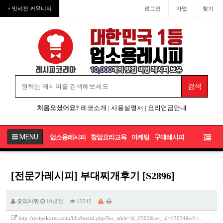
+ 맛비전 커뮤니티
로그인
가입
찾기
처음오셨어요?
레코소개
|
사용설명서
|
요리연금안내
MENU
업소용레시피
창업요리교육
마케팅
구매레시피
[전문가레시피] 부대찌개후기 [S2896]
오리사위
10년전
13545
http://recipekorea.com/bbs/board.php?bo_table=ld_0502&wr_id=13034&sfl=…