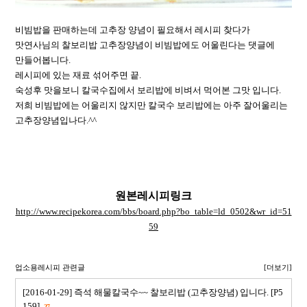
비빔밥을 판매하는데 고추장 양념이 필요해서 레시피 찾다가
맛연사님의 찰보리밥 고추장양념이 비빔밥에도 어울린다는 댓글에
만들어봅니다.
레시피에 있는 재료 섞어주면 끝.
숙성후 맛을보니 칼국수집에서 보리밥에 비벼서 먹어본 그맛 입니다.
저희 비빔밥에는 어울리지 않지만 칼국수 보리밥에는 아주 잘어울리는
고추장양념입나다.^^
원본레시피링크
http://www.recipekorea.com/bbs/board.php?bo_table=ld_0502&wr_id=51
59
업소용레시피 관련글
[더보기]
[2016-01-29] 즉석 해물칼국수~~ 찰보리밥 (고추장양념) 입니다. [P5
159]
27