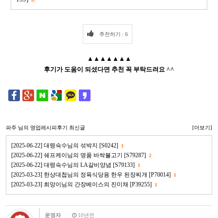
추천하기 : 6
▲▲▲▲▲▲▲
후기가 도움이 되셨다면 추천 꼭 부탁드려요 ^^
파주
님의 영업레시피후기 최신글
[더보기]
[2025-06-22] 대령숙수님의 섞박지 [S0242]
1
[2025-06-22] 쉐프케이님의 명품 바싹불고기 [S79287]
2
[2025-06-22] 대령숙수님의 LA갈비양념 [S79133]
1
[2025-03-23] 한상대첩님의 정육식당용 한우 된장찌개 [P70014]
1
[2025-03-23] 희망이님의 간장베이스의 진미채 [P39255]
1
운영자
10년전