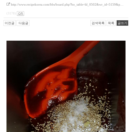
http://www.recipekorea.com/bbs/board.php?bo_table=ld_0502&wr_id=5159&p…
(3178)
이전글
다음글
검색목록
목록
글쓰기