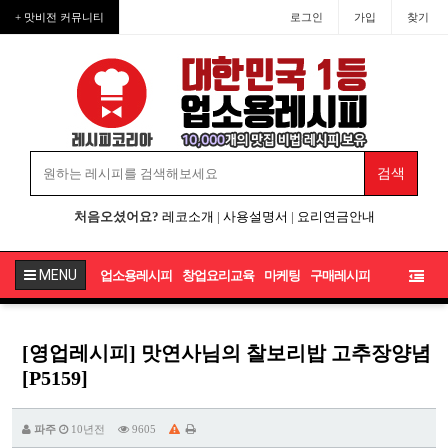
+ 맛비전 커뮤니티
로그인
가입
찾기
처음오셨어요?
레코소개
|
사용설명서
|
요리연금안내
MENU
업소용레시피
창업요리교육
마케팅
구매레시피
[영업레시피] 맛연사님의 찰보리밥 고추장양념
[P5159]
파주
10년전
9605