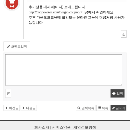
후기선물 레시피(머니) 보내드립니다
http://recipekorea.com/plugin/coupon/
이곳에서 확인하세요
추후 다음오프교육때 할인또는 온라인 교육에 현금처럼 사용가
능합니다
코멘트입력
입력
이전글
다음글
검색목록
목록
글쓰기
회사소개
|
서비스약관
|
개인정보방침