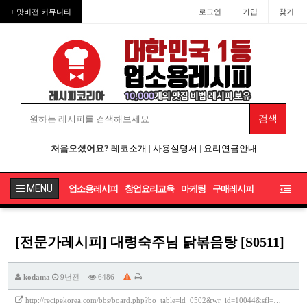
+ 맛비전 커뮤니티
로그인
가입
찾기
처음오셨어요?
레코소개
|
사용설명서
|
요리연금안내
MENU
업소용레시피
창업요리교육
마케팅
구매레시피
[전문가레시피] 대령숙주님 닭볶음탕 [S0511]
kodama
9년전
6486
http://recipekorea.com/bbs/board.php?bo_table=ld_0502&wr_id=10044&sfl=…