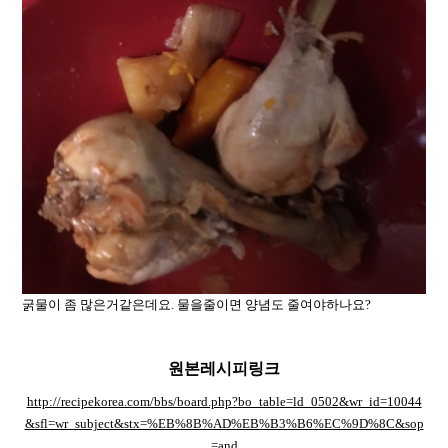
굵물이 좀 많은거같은데요. 물을줄이면 양념도 줄여야하나요?
원본레시피링크
http://recipekorea.com/bbs/board.php?bo_table=ld_0502&wr_id=10044
&sfl=wr_subject&stx=%EB%8B%AD%EB%B3%B6%EC%9D%8C&sop
=and