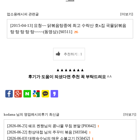
업소용레시피 관련글
[더보기]
[2015-04-13] 요청~~ 닭볶음탕중에 최고 수락산 호x집 국물닭볶음
탕 탕 탕 탕 탕~~~~(동영상) [S0511]
295
추천하기 : 1
▲▲▲▲▲▲▲
후기가 도움이 되셨다면 추천 꼭 부탁드려요 ^^
kodama
님의 영업레시피후기 최신글
[더보기]
[2026-06-25] 쉐프 켄짱님의 콩나물 무침 분말 [P83642]
1
[2026-06-22] 한상대첩 님의 주꾸미 볶음 [S83584]
1
[2026-06-03] 대령숙수님의 매운 소불고기 [S58452]
1