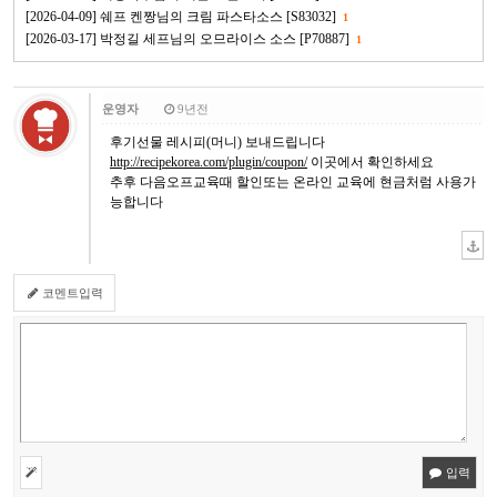
[2026-04-09] 쉐프 켄짱님의 크림 파스타소스 [S83032]
1
[2026-03-17] 박정길 세프님의 오므라이스 소스 [P70887]
1
운영자
9년전
후기선물 레시피(머니) 보내드립니다
http://recipekorea.com/plugin/coupon/
이곳에서 확인하세요
추후 다음오프교육때 할인또는 온라인 교육에 현금처럼 사용가
능합니다
코멘트입력
입력