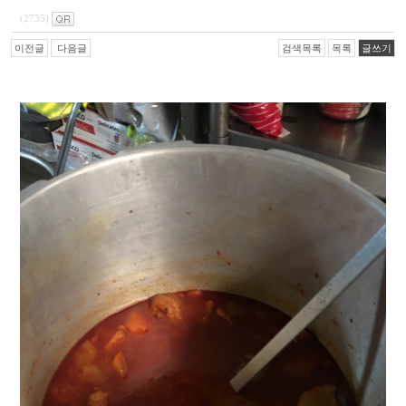
(2735)
이전글
다음글
검색목록
목록
글쓰기