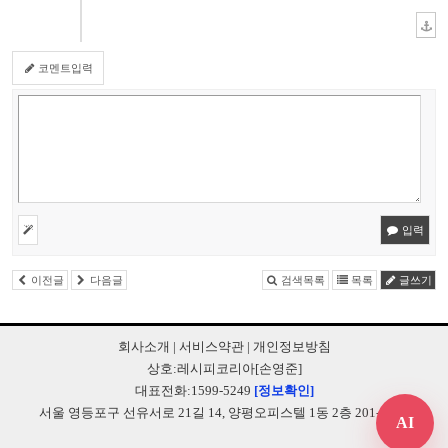
코멘트입력
입력
이전글
다음글
검색목록
목록
글쓰기
회사소개
|
서비스약관
|
개인정보방침
상호:레시피코리아[손영준]
대표전화:1599-5249
[정보확인]
서울 영등포구 선유서로 21길 14, 양평오피스텔 1동 2층 201-B248
AI