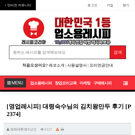
+ 맛비전 커뮤니티
로그인
가입
찾기
처음오셨어요?
레코소개
|
사용설명서
|
요리연금안내
MENU
업소용레시피
창업요리교육
마케팅
구매레시피
[영업레시피] 대령숙수님의 김치왕만두 후기 [P
2374]
오리사위
8년전
6123