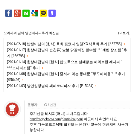
오리사위
님의 영업레시피후기 최신글
[더보기]
[2021-02-18] 밥쟁이님의 [한식] 육회 찢었다 영천XX식육회 후기 [S57755]
1
[2021-01-17] 한상대첩님의 반찬류] 숯불 닭갈비집 필수템!!! "계란 장조림 "후
기 [P56795]
3
[2021-01-14] 한상대첩님의 [한식] 밥도둑으로 실패없는 퍼펙트한 레시피 "
***코다리조림" 후기
1
[2021-01-08] 한상대첩님의 [한식] 줄서서 먹는 동대문 "쭈꾸미볶음"!!!! 후기
[S56426]
1
[2021-01-03] 낭만실장님의 페페로니피자 후기 [P15284]
1
운영자
8년전
후기선물 레시피(머니) 보내드립니다
http://recipekorea.com/plugin/coupon/
이곳에서 확인하세요
추후 다음오프교육때 할인또는 온라인 교육에 현금처럼 사용가
능합니다