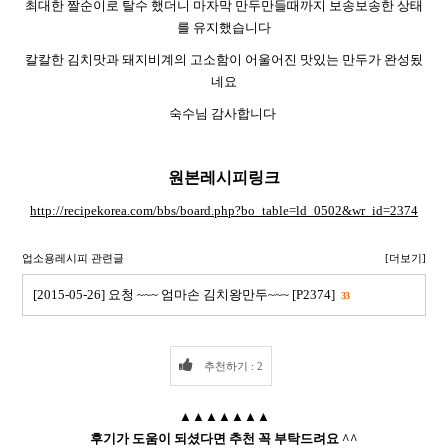
최대한 짤순이로 탈수 했더니 마자막 만두만들때까지 보송보송한 상태
를 유지했습니다
칼칼한 김치맛과 돼지비계의 고소함이 어울어진 맛있는 만두가 완성됬
네요
숙수님 감사합니다
원본레시피링크
http://recipekorea.com/bbs/board.php?bo_table=ld_0502&wr_id=2374
업소용레시피 관련글
[더보기]
[2015-05-26] 요청 ~~~ 엄마손 김치왕만두~~~ [P2374]
33
추천하기 : 2
▲▲▲▲▲▲▲
후기가 도움이 되셨다면 추천 꼭 부탁드려요 ^^