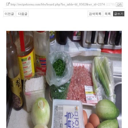
http://recipekorea.com/bbs/board.php?bo_table=ld_0502&wr_id=2374
(2279)
이전글
다음글
검색목록
목록
글쓰기