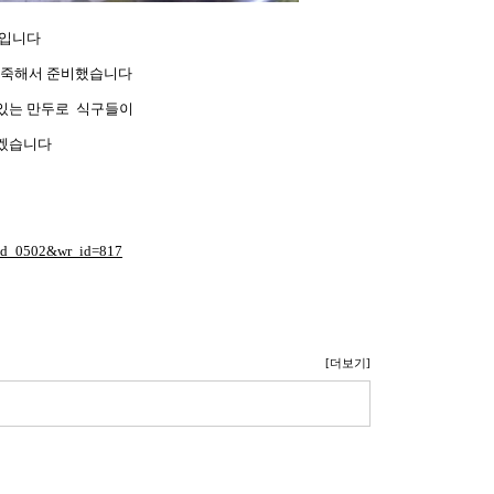
 입니다
반죽해서 준비했습니다
있는 만두로 식구들이
먹겠습니다
e=ld_0502&wr_id=817
[더보기]