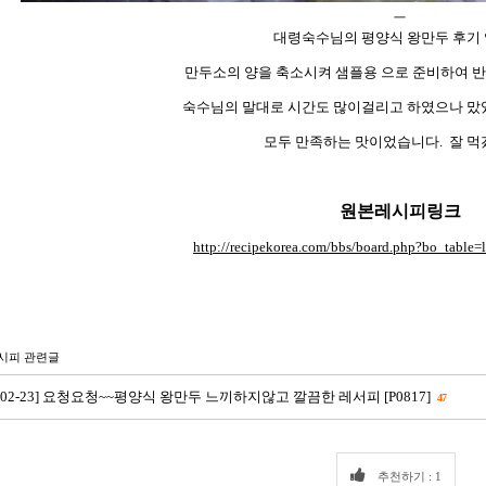
ㅡ
대령숙수님의 평양식 왕만두 후기
만두소의 양을 축소시켜 샘플용 으로 준비하여 
숙수님의 말대로 시간도 많이걸리고 하였으나 맜
모두 만족하는 맛이었습니다. 잘 
원본레시피링크
http://recipekorea.com/bbs/board.php?bo_tabl
시피 관련글
5-02-23] 요청요청~~평양식 왕만두 느끼하지않고 깔끔한 레서피 [P0817]
47
추천하기 : 1