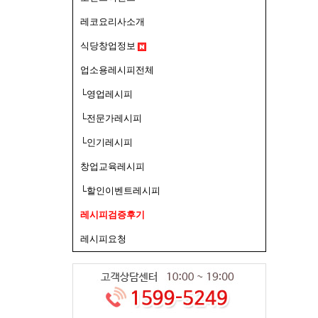
레코요리사소개
식당창업정보
업소용레시피전체
└영업레시피
└전문가레시피
└인기레시피
창업교육레시피
└할인이벤트레시피
레시피검증후기
레시피요청