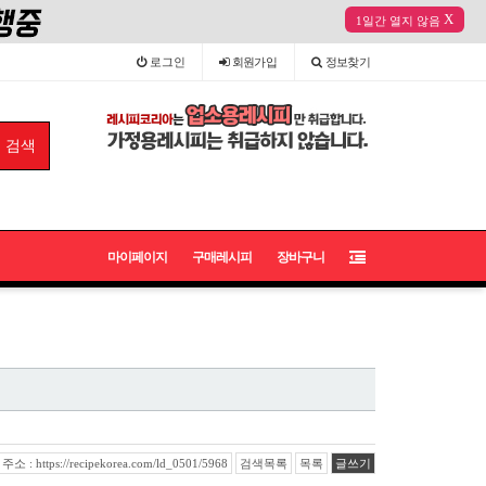
X
1일간 열지 않음
로그인
회원
가입
정보
찾기
마이페이지
구매레시피
장바구니
 : https://recipekorea.com/ld_0501/5968
검색목록
목록
글쓰기