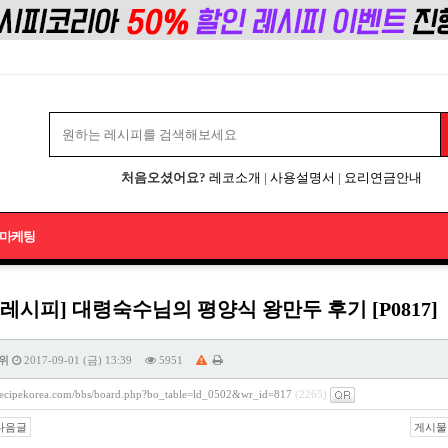
처음오셨어요?
레코소개
|
사용설명서
|
요리연금안내
마케팅
레시피] 대령숙수님의 평양식 왕만두 후기 [P0817]
위
2017-09-01 (금) 13:39
5951
/recipekorea.com/bbs/board.php?bo_table=ld_0502&wr_id=817
(2265)
다음글
게시물 주소