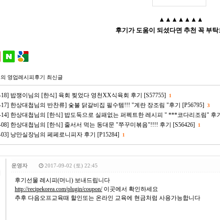
▲▲▲▲▲▲▲
후기가 도움이 되셨다면 추천 꼭 부탁
의 영업레시피후기 최신글
-02-18] 밥쟁이님의 [한식] 육회 찢었다 영천XX식육회 후기 [S57755]
1
-01-17] 한상대첩님의 반찬류] 숯불 닭갈비집 필수템!!! "계란 장조림 "후기 [P56795]
3
-01-14] 한상대첩님의 [한식] 밥도둑으로 실패없는 퍼펙트한 레시피 " ***코다리조림" 후
01-08] 한상대첩님의 [한식] 줄서서 먹는 동대문 "쭈꾸미볶음"!!!! 후기 [S56426]
1
-01-03] 낭만실장님의 페페로니피자 후기 [P15284]
1
운영자
2017-09-02 (토) 22:45
후기선물 레시피(머니) 보내드립니다
http://recipekorea.com/plugin/coupon/
이곳에서 확인하세요
추후 다음오프교육때 할인또는 온라인 교육에 현금처럼 사용가능합니다