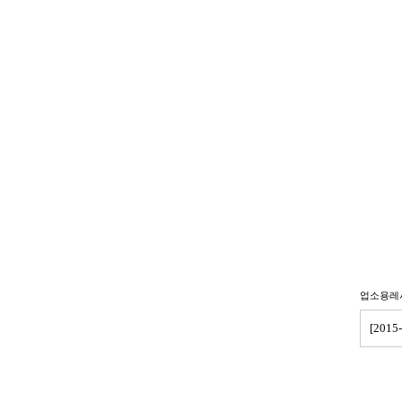
업소용레
[201