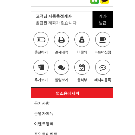
고객님 자동충전계좌
계좌
발급된 계좌가 없습니다.
발급
충전하기
결제내역
1:1문의
파트너신청
후기보기
알림보기
출석부
레시피등록
업소용레시피
공지사항
운영자메뉴
이벤트등록
포인트이벤트