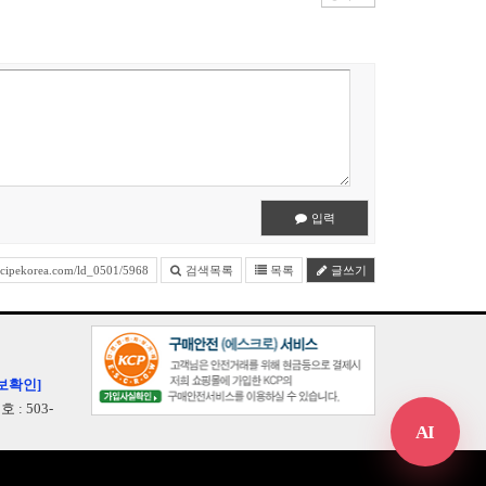
입력
cipekorea.com/ld_0501/5968
검색목록
목록
글쓰기
보확인]
: 503-
AI