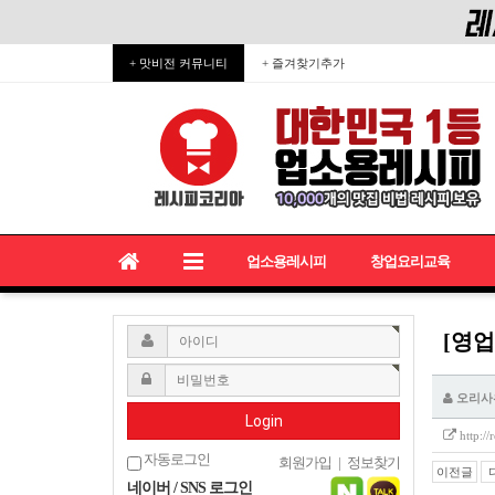
+ 맛비전 커뮤니티
+ 즐겨찾기추가
업소용레시피
창업요리교육
[영업
오리사
Login
http:/
자동로그인
회원가입
|
정보찾기
이전글
네이버 / SNS 로그인