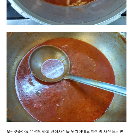
오~ 맛좋아요 ^^ 깜박하고 완성사진을 못찍어내요 마지막 사진 보시면