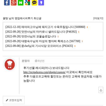
꿀탕
님의 영업레시피후기 최신글
[더보기]
[2022-12-18] 재야의고수님에 돼지고기 수육무침입니다 [S69060]
1
[2022-09-28] 맛연사님의 마카로니 샐러드입니다 [P46392]
1
[2022-09-28] 맛연사님의 코울슬로입니다
1
[2022-09-28] 대령숙수님의 마성의 짱아찌 특제소스 [S67769]
1
[2022-09-08] 윤chef님의 기사식당 오므라이스 [P63435]
1
운영자
8년전
후기선물 레시피(머니) 보내드립니다
http://recipekorea.com/plugin/coupon/
이곳에서 확인하세요
추후 다음오프교육때 할인또는 온라인 교육에 현금처럼 사용가
능합니다
코멘트입력