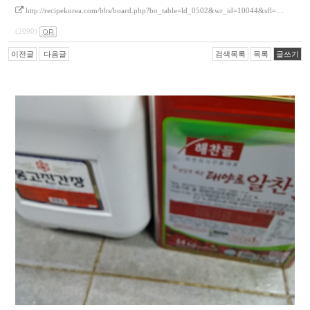
http://recipekorea.com/bbs/board.php?bo_table=ld_0502&wr_id=10044&sfl=…
(2090)
이전글
다음글
검색목록
목록
글쓰기