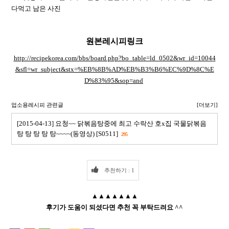
다먹고 남은 사진
원본레시피링크
http://recipekorea.com/bbs/board.php?bo_table=ld_0502&wr_id=10044
&sfl=wr_subject&stx=%EB%8B%AD%EB%B3%B6%EC%9D%8C%E
D%83%95&sop=and
업소용레시피 관련글
[더보기]
[2015-04-13] 요청~~ 닭볶음탕중에 최고 수락산 호x집 국물닭볶음
탕 탕 탕 탕 탕~~~~(동영상) [S0511]
295
추천하기 : 1
▲▲▲▲▲▲▲
후기가 도움이 되셨다면 추천 꼭 부탁드려요 ^^