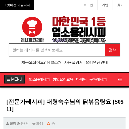
+ 맛비전 커뮤니티
로그인
가입
찾기
처음오셨어요?
레코소개
|
사용설명서
|
요리연금안내
MENU
업소용레시피
창업요리교육
마케팅
구매레시피
[전문가레시피] 대령숙수님의 닭볶음탕요 [S05
11]
꿀탕
8년전
5954