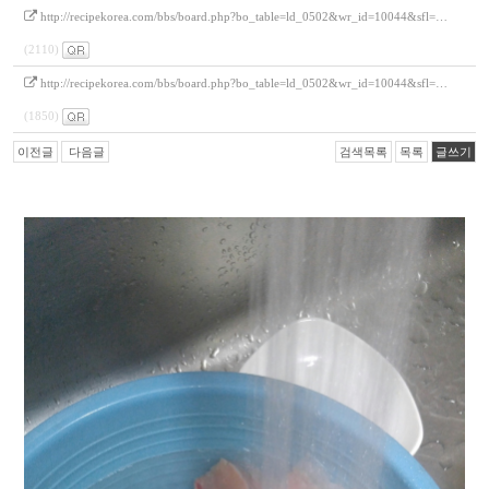
http://recipekorea.com/bbs/board.php?bo_table=ld_0502&wr_id=10044&sfl=…
(2110)
http://recipekorea.com/bbs/board.php?bo_table=ld_0502&wr_id=10044&sfl=…
(1850)
이전글
다음글
검색목록
목록
글쓰기