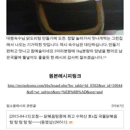
대령숙수님 닭도리탕 만들기에 도전. 정말 놀러가서 맛나게먹는 그런집
에서 나오는 기가막힌 맛입니다. 역시 숙수님은 대단하십니다. 만들기
편하고 맛나고 참예술이네요 1마리분량에 1kg분량의 양념을 했어요 남
은국물에 뭘넣어도 좋을듯 한 레시피 감사히 잘쓰겠습니다.^^
원본레시피링크
http://recipekorea.com/bbs/board.php?bo_table=ld_0502&wr_id=10044
&sfl=wr_subject&stx=%EB%8B%AD&sop=and
업소용레시피 관련글
[더보기]
[2015-04-13] 요청~~ 닭볶음탕중에 최고 수락산 호x집 국물닭볶음
탕 탕 탕 탕 탕~~~~(동영상) [S0511]
295