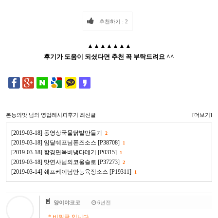
추천하기 : 2
▲▲▲▲▲▲▲
후기가 도움이 되셨다면 추천 꼭 부탁드려요 ^^
본능의맛
님의 영업레시피후기 최신글
[더보기]
[2019-03-18] 동영상국물닭발만들기
2
[2019-03-18] 임달쉐프님폰즈소스 [P38708]
1
[2019-03-18] 함경면옥비냉다데기 [P0315]
1
[2019-03-18] 맛연사님의코울슬로 [P37273]
2
[2019-03-14] 쉐프케이님만능육장소스 [P19311]
1
양이야코코
6년전
* 비밀글 입니다.