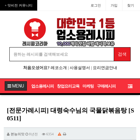
+ 맛비전 커뮤니티
로그인
가입
찾기
처음오셨어요?
레코소개
|
사용설명서
|
요리연금안내
MENU
업소용레시피
창업요리교육
마케팅
구매레시피
[전문가레시피] 대령숙수님의 국물닭볶음탕 [S
0511]
본능의맛
8년전
6354