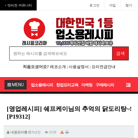
+ 맛비전 커뮤니티
로그인
가입
찾기
처음오셨어요?
레코소개
|
사용설명서
|
요리연금안내
MENU
업소용레시피
창업요리교육
마케팅
구매레시피
[영업레시피] 쉐프케이님의 추억의 닭도리탕~!
[P19312]
내꿈은비룡
8년전
5538