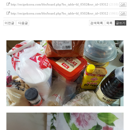
http://recipekorea.com/bbs/board.php?bo_table=ld_0502&wr_id=19312
(2110)
http://recipekorea.com/bbs/board.php?bo_table=ld_0502&wr_id=19312
(1861)
이전글
다음글
검색목록
목록
글쓰기