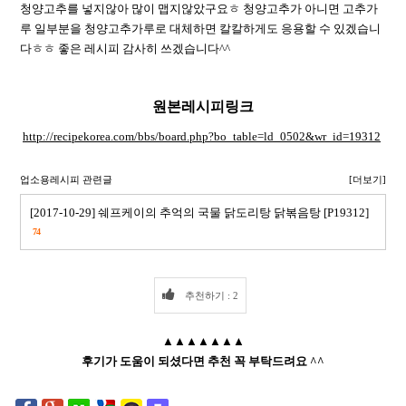
청양고추를 넣지않아 많이 맵지않았구요ㅎ 청양고추가 아니면 고추가
루 일부분을 청양고추가루로 대체하면 칼칼하게도 응용할 수 있겠습니
다ㅎㅎ 좋은 레시피 감사히 쓰겠습니다^^
원본레시피링크
http://recipekorea.com/bbs/board.php?bo_table=ld_0502&wr_id=19312
업소용레시피 관련글
[더보기]
[2017-10-29] 쉐프케이의 추억의 국물 닭도리탕 닭볶음탕 [P19312]
74
추천하기 : 2
▲▲▲▲▲▲▲
후기가 도움이 되셨다면 추천 꼭 부탁드려요 ^^