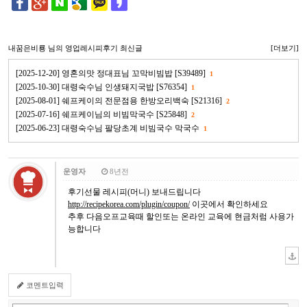
내꿈은비룡
님의 영업레시피후기 최신글
[더보기]
[2025-12-20] 영혼의맛 정대표님 꼬막비빔밥 [S39489]
1
[2025-10-30] 대령숙수님 인생돼지국밥 [S76354]
1
[2025-08-01] 쉐프케이의 전문점용 한방오리백숙 [S21316]
2
[2025-07-16] 쉐프케이님의 비빔막국수 [S25848]
2
[2025-06-23] 대령숙수님 팔당초계 비빔국수 막국수
1
운영자
8년전
후기선물 레시피(머니) 보내드립니다
http://recipekorea.com/plugin/coupon/
이곳에서 확인하세요
추후 다음오프교육때 할인또는 온라인 교육에 현금처럼 사용가
능합니다
코멘트입력