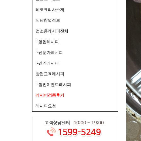
레코요리사소개
식당창업정보
업소용레시피전체
└영업레시피
└전문가레시피
└인기레시피
창업교육레시피
└할인이벤트레시피
레시피검증후기
레시피요청