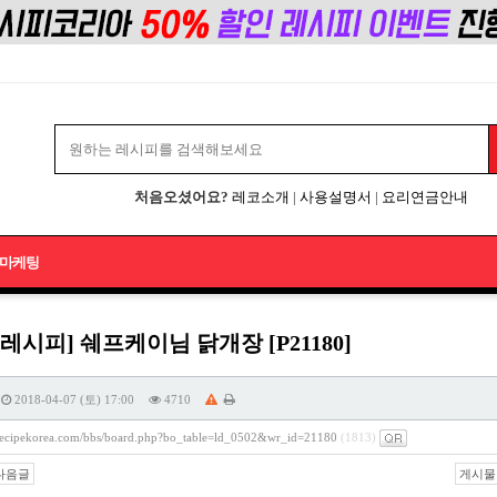
처음오셨어요?
레코소개
|
사용설명서
|
요리연금안내
마케팅
레시피] 쉐프케이님 닭개장 [P21180]
2018-04-07 (토) 17:00
4710
/recipekorea.com/bbs/board.php?bo_table=ld_0502&wr_id=21180
(1813)
다음글
게시물 주소