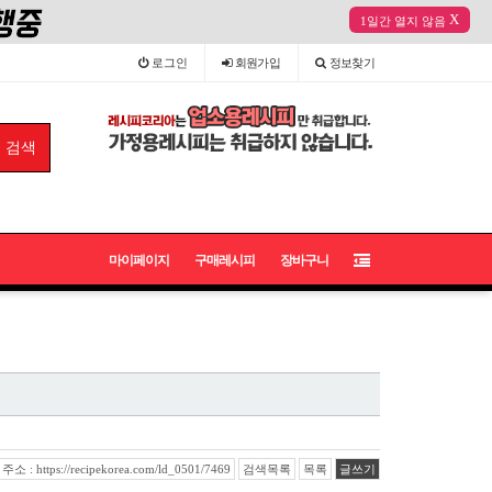
X
1일간 열지 않음
로그인
회원
가입
정보
찾기
마이페이지
구매레시피
장바구니
 : https://recipekorea.com/ld_0501/7469
검색목록
목록
글쓰기