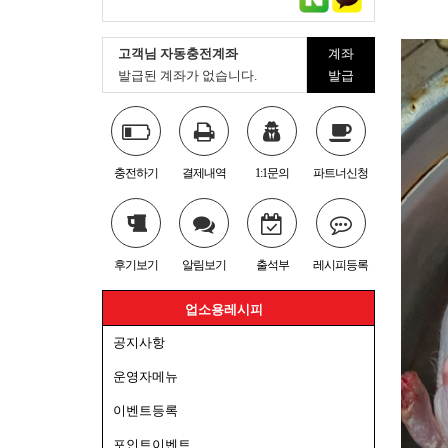
고객님 자동충전계좌
계좌
발급된 계좌가 없습니다.
발급
충전하기
결제내역
1:1문의
파트너신청
후기보기
알림보기
출석부
레시피등록
업소용레시피
공지사항
운영자메뉴
이벤트등록
포인트이벤트