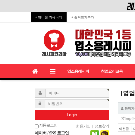
+ 맛비전 커뮤니티
+ 즐겨찾기추가
업소용레시피
창업요리교육
[영업
황탁자
Login
http:/
자동로그인
회원가입
|
정보찾기
이전글
네이버 / SNS 로그인