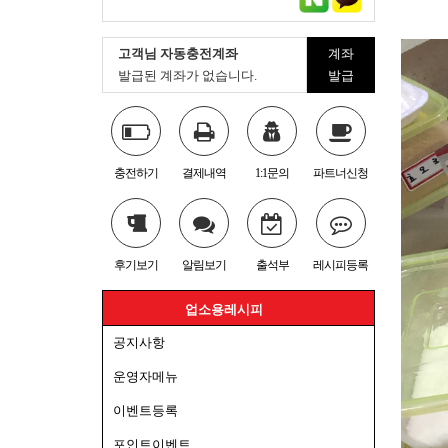
고객님 자동충전계좌
계좌
발급된 계좌가 없습니다.
발급
충전하기
결제내역
1:1문의
파트너신청
후기보기
알림보기
출석부
레시피등록
업소용레시피
공지사항
운영자메뉴
이벤트등록
포인트이벤트