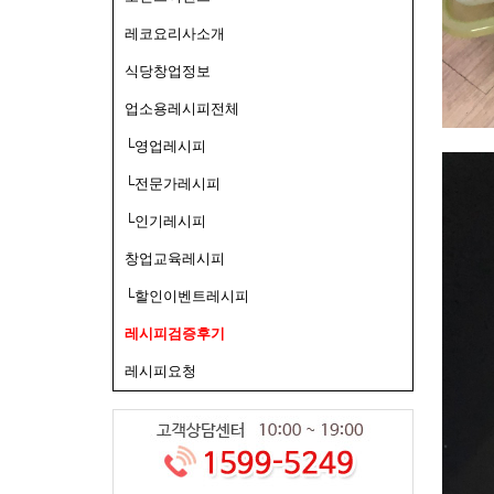
레코요리사소개
식당창업정보
업소용레시피전체
└영업레시피
└전문가레시피
└인기레시피
창업교육레시피
└할인이벤트레시피
레시피검증후기
레시피요청