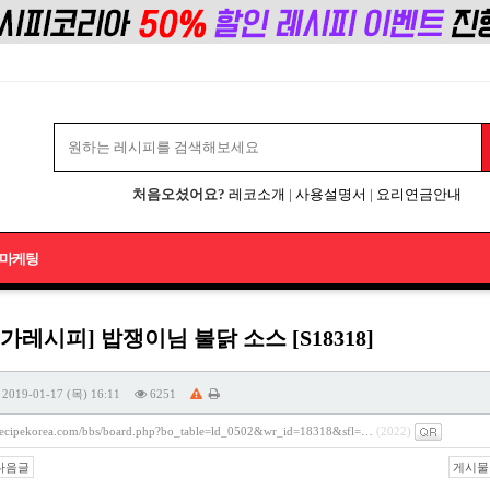
처음오셨어요?
레코소개
|
사용설명서
|
요리연금안내
마케팅
가레시피] 밥쟁이님 불닭 소스 [S18318]
2019-01-17 (목) 16:11
6251
/recipekorea.com/bbs/board.php?bo_table=ld_0502&wr_id=18318&sfl=…
(2022)
다음글
게시물 주소