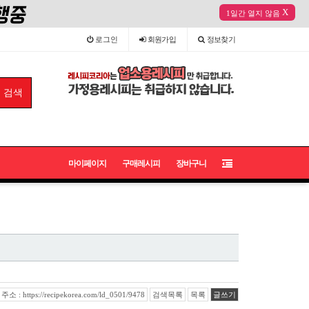
X
1일간 열지 않음
로그인
회원
가입
정보
찾기
마이페이지
구매레시피
장바구니
 : https://recipekorea.com/ld_0501/9478
검색목록
목록
글쓰기