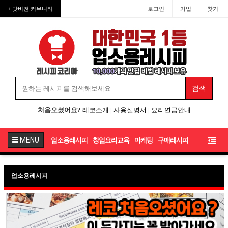
+ 맛비전 커뮤니티
로그인
가입
찾기
처음오셨어요?
레코소개
|
사용설명서
|
요리연금안내
MENU
업소용레시피
창업요리교육
마케팅
구매레시피
업소용레시피