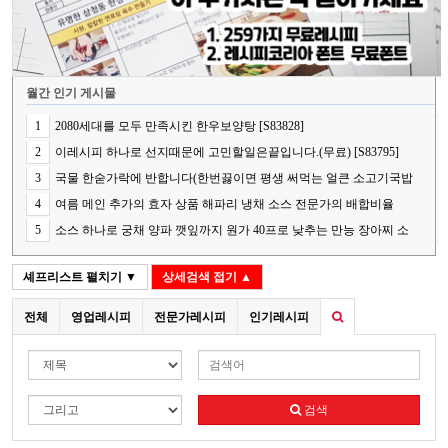
월간 인기 게시물
1
2080세대를 모두 만족시킨 한우보양탕 [S83828]
2
이레시피 하나로 선지때문에 고민할일은끝입니다.(무료) [S83795]
3
국물 한숟가락에 반합니다(한번끓이면 평생 써먹는 얼큰 소고기국밥
의 핵심 비법) [S83848]
4
여름 메인 추가의 효자 상품 해파리 냉채 소스 전문가의 배합비율
[S83787]
5
소스 하나로 궁채 양파 깻잎까지 원가 40프로 낮추는 만능 장아찌 소
스[S83841]
셰프리스트
펼치기 ▼
상세검색
접기 ▲
전체
영업레시피
전문가레시피
인기레시피
검색