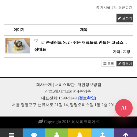
총 게시물 1건, 최근 2 건
글쓰기
이미지
제목
콘샐러드 No2 - 쉬운 재료들로 만드는 고급스러운 기본안주 -…
[27]
정대표
가격 : 22장
목록
글쓰기
회사소개
|
서비스약관
|
개인정보방침
상호:레시피코리아[손영준]
대표전화:1599-5249
[정보확인]
서울 영등포구 선유서로 21길 14, 양평오피스텔 1동 2층 201-B248
AI
Copyright 2013 레시피코리아 ©