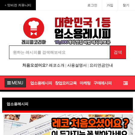
+ 맛비전 커뮤니티
로그인
가입
찾기
처음오셨어요?
레코소개
|
사용설명서
|
요리연금안내
MENU
업소용레시피
창업요리교육
마케팅
구매레시피
업소용레시피