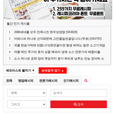
월간 인기 게시물
1
2080세대를 모두 만족시킨 한우보양탕 [S83828]
2
이레시피 하나로 선지때문에 고민할일은끝입니다.(무료) [S83795]
3
국물 한숟가락에 반합니다(한번끓이면 평생 써먹는 얼큰 소고기국밥
의 핵심 비법) [S83848]
4
여름 메인 추가의 효자 상품 해파리 냉채 소스 전문가의 배합비율
[S83787]
5
소스 하나로 궁채 양파 깻잎까지 원가 40프로 낮추는 만능 장아찌 소
스[S83841]
셰프리스트
펼치기 ▼
상세검색
접기 ▲
전체
영업레시피
전문가레시피
인기레시피
검색