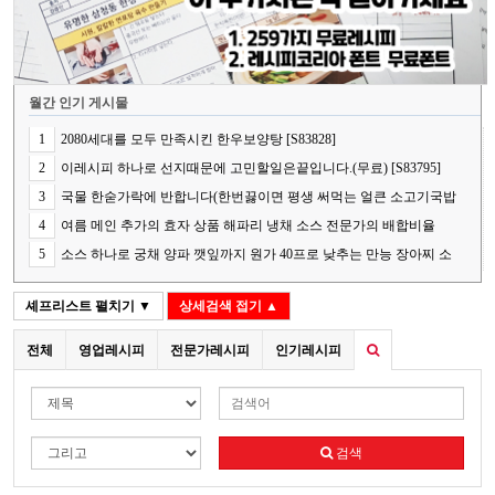
월간 인기 게시물
1
2080세대를 모두 만족시킨 한우보양탕 [S83828]
2
이레시피 하나로 선지때문에 고민할일은끝입니다.(무료) [S83795]
3
국물 한숟가락에 반합니다(한번끓이면 평생 써먹는 얼큰 소고기국밥
의 핵심 비법) [S83848]
4
여름 메인 추가의 효자 상품 해파리 냉채 소스 전문가의 배합비율
[S83787]
5
소스 하나로 궁채 양파 깻잎까지 원가 40프로 낮추는 만능 장아찌 소
스[S83841]
셰프리스트
펼치기 ▼
상세검색
접기 ▲
전체
영업레시피
전문가레시피
인기레시피
검색