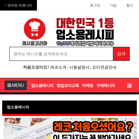
+ 맛비전 커뮤니티
로그인
가입
찾기
처음오셨어요?
레코소개
|
사용설명서
|
요리연금안내
MENU
업소용레시피
창업요리교육
마케팅
구매레시피
업소용레시피