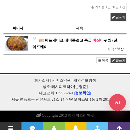
총 게시물 1건, 최근 1 건
글쓰기
이미지
제목
쉐프케이표 내이름걸고 특급
마산
아귀찜 (전문점보다 맛 확실) …
[293]
쉐프케이
가격 : 66장
목록
글쓰기
회사소개
|
서비스약관
|
개인정보방침
상호:레시피코리아[손영준]
대표전화:1599-5249
[정보확인]
서울 영등포구 선유서로 21길 14, 양평오피스텔 1동 2층 201-B248
AI
Copyright 2013 레시피코리아 ©