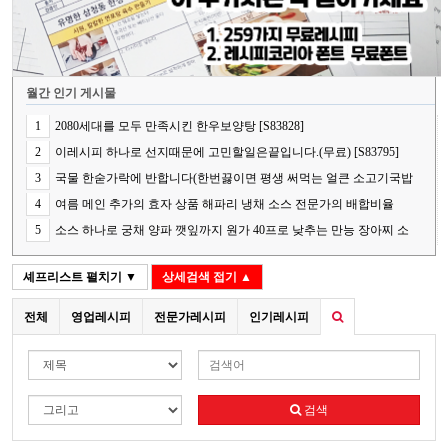
월간 인기 게시물
1
2080세대를 모두 만족시킨 한우보양탕 [S83828]
2
이레시피 하나로 선지때문에 고민할일은끝입니다.(무료) [S83795]
3
국물 한숟가락에 반합니다(한번끓이면 평생 써먹는 얼큰 소고기국밥
의 핵심 비법) [S83848]
4
여름 메인 추가의 효자 상품 해파리 냉채 소스 전문가의 배합비율
[S83787]
5
소스 하나로 궁채 양파 깻잎까지 원가 40프로 낮추는 만능 장아찌 소
스[S83841]
셰프리스트
펼치기 ▼
상세검색
접기 ▲
전체
영업레시피
전문가레시피
인기레시피
검색