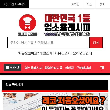
+ 맛비전 커뮤니티
로그인
가입
찾기
처음오셨어요?
레코소개
|
사용설명서
|
요리연금안내
MENU
업소용레시피
창업요리교육
마케팅
구매레시피
업소용레시피