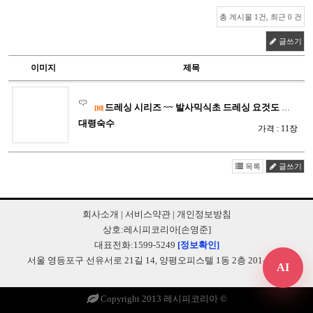
총 게시물 1건, 최근 0 건
글쓰기
이미지
제목
드레싱 시리즈 ~~ 발사믹식초 드레싱 요것도 맛보장 [P04…
[10]
대령숙수
가격 : 11장
목록
글쓰기
회사소개
|
서비스약관
|
개인정보방침
상호:레시피코리아[손영준]
대표전화:1599-5249
[정보확인]
서울 영등포구 선유서로 21길 14, 양평오피스텔 1동 2층 201-B248
AI
Copyright 2013 레시피코리아 ©