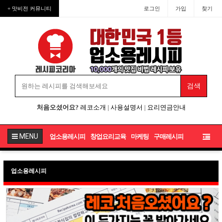
+ 맛비전 커뮤니티
로그인
가입
찾기
처음오셨어요?
레코소개
|
사용설명서
|
요리연금안내
MENU
업소용레시피
창업요리교육
마케팅
구매레시피
업소용레시피