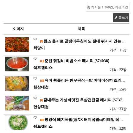
총 게시물 1,268건, 최근 2 건
글쓰기
이미지
제목
원조 을지로 골뱅이무침에도 절대 뒤지지 안는 희망이표 골뱅이 …
[7]
희망이
가격 : 11장
춘천 닭갈비 비법소스 레시피 [S74038]
[13]
쉐프캘리스
가격 : 22장
속이 확풀리는 한우된장국밥 어메이징한 조리레시피에 원가율까지 …
[15]
한상대첩
가격 : 55장
끝내주는 가성비맛집 우삼겹전골 레시피 [S73724]
[1]
한상대첩
가격 : 33장
평양식 돼지국밥(광XX 돼지국밥st)디테일 레시피 [S735…
[26]
쉐프캘리스
가격 : 22장