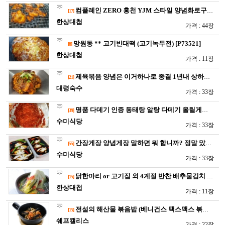
컴플레인 ZERO 홍천 YJM 스타일 양념화로구이 삼겹 …
[17]
한상대첩
가격 : 44장
망원동 ** 고기빈대떡 (고기녹두전) [P73521]
[8]
한상대첩
가격 : 11장
제육볶음 양념은 이거하나로 종결 1년내 상하지않고 보관도 용이한…
[21]
대령숙수
가격 : 33장
명품 다데기 인증 동태탕 알탕 다데기 올릴게요 (육수포함) …
[39]
수미식당
가격 : 33장
간장게장 양념게장 말하면 뭐 합니까? 정말 맜있습니다 [S7…
[55]
수미식당
가격 : 33장
닭한마리 or 고기집 외 4계절 반찬 배추물김치 [P7280…
[15]
한상대첩
가격 : 11장
전설의 해산물 볶음밥 (베니건스 택스맥스 볶음밥) [P729…
[15]
쉐프캘리스
가격 : 22장