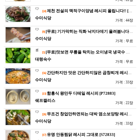
제천 전설의 맥적구이양념 레시피 올립니다!! [P72911]
[24]
수미식당
가격 : 44장
[무료] 기가막히는 직화 낙지다데기 올려봅니다 [P72907…
[9]
수미식당
가격 : 무료
[무료]맛보면 무릎을 탁치는 오이냉국 냉국수 김치말이 국수에도 …
[5]
대령숙수
가격 : 무료
간단하지만 맛은 간단하지않은 곱창찌개 레시피 [P72908]
[56]
수미식당
가격 : 33장
함흥식 왕만두 디테일 레시피 [P72883]
[13]
쉐프캘리스
가격 : 22장
무조건 창업만하면되는 대박 염소보양탕 레시피입니다 [S728…
[26]
수미식당
가격 : 33장
유명 안동찜닭 레시피 그대로 [S72833]
[17]