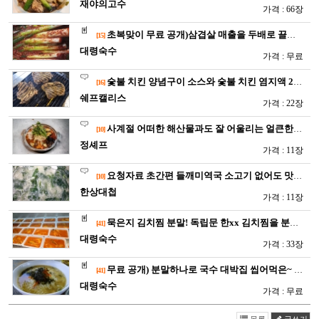
재야의고수
가격 : 66장
초복맞이 무료 공개)삼겹살 매출을 두배로 끌어올려준 초강추 대파…
[15]
대령숙수
가격 : 무료
숯불 치킨 양념구이 소스와 숯불 치킨 염지액 2종 디테일 레시…
[16]
쉐프캘리스
가격 : 22장
사계절 어떠한 해산물과도 잘 어울리는 얼큰한 만능 해물탕 양념장…
[10]
정셰프
가격 : 11장
요청자료 초간편 들깨미역국 소고기 없어도 맛있습니다!! […
[10]
한상대첩
가격 : 11장
묵은지 김치찜 분말! 독립문 한xx 김치찜을 분말양념으로 개발 …
[41]
대령숙수
가격 : 33장
무료 공개) 분말하나로 국수 대박집 씹어먹은~ 모든 뜨거운 국수…
[41]
대령숙수
가격 : 무료