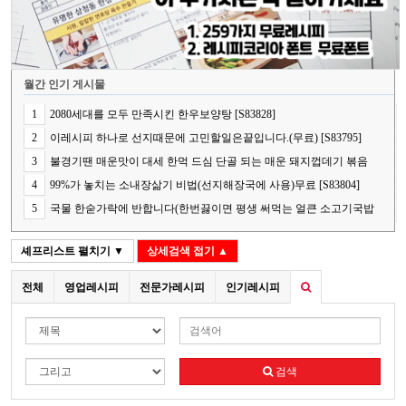
월간 인기 게시물
1
2080세대를 모두 만족시킨 한우보양탕 [S83828]
2
이레시피 하나로 선지때문에 고민할일은끝입니다.(무료) [S83795]
3
불경기땐 매운맛이 대세 한먹 드심 단골 되는 매운 돼지껍데기 볶음
[S83778]
4
99%가 놓치는 소내장삶기 비법(선지해장국에 사용)무료 [S83804]
5
국물 한숟가락에 반합니다(한번끓이면 평생 써먹는 얼큰 소고기국밥
의 핵심 비법) [S83848]
셰프리스트
펼치기 ▼
상세검색
접기 ▲
전체
영업레시피
전문가레시피
인기레시피
검색