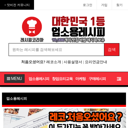
+ 맛비전 커뮤니티
로그인
가입
찾기
처음오셨어요?
레코소개
|
사용설명서
|
요리연금안내
MENU
업소용레시피
창업요리교육
마케팅
구매레시피
업소용레시피