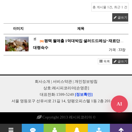
총 게시물 1건, 최근 1 건
글쓰기
이미지
제목
평택 월매출 1억대박집 샐러드드레싱~재료단가 저렴하고 맛최고인 …
[16]
대령숙수
가격 : 33장
목록
글쓰기
회사소개
|
서비스약관
|
개인정보방침
상호:레시피코리아[손영준]
대표전화:1599-5249
[정보확인]
서울 영등포구 선유서로 21길 14, 양평오피스텔 1동 2층 201-B248
AI
Copyright 2013 레시피코리아 ©