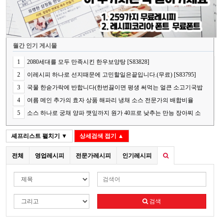
월간 인기 게시물
1
2080세대를 모두 만족시킨 한우보양탕 [S83828]
2
이레시피 하나로 선지때문에 고민할일은끝입니다.(무료) [S83795]
3
국물 한숟가락에 반합니다(한번끓이면 평생 써먹는 얼큰 소고기국밥
의 핵심 비법) [S83848]
4
여름 메인 추가의 효자 상품 해파리 냉채 소스 전문가의 배합비율
[S83787]
5
소스 하나로 궁채 양파 깻잎까지 원가 40프로 낮추는 만능 장아찌 소
스[S83841]
셰프리스트
펼치기 ▼
상세검색
접기 ▲
전체
영업레시피
전문가레시피
인기레시피
검색