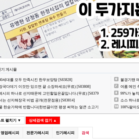
인기 게시물
080세대를 모두 만족시킨 한우보양탕 [S83828]
불경기땐 매
장국다데기 이것만 있으면 끝 소장하세요(무료) [S83808]
여름 메인 
레시피 하나로 선지때문에 고민할일은끝입니다.(무료) [S83795]
99%가 놓
서는 선지해장국 비법 공개(전문점용) [S83814]
소스 하나로
물 한숟가락에 반합니다(한번끓이면 평생 써먹는 얼큰 소고기국밥의 핵심 비법) [S8384
100%팔아
스트
펼치기 ▼
상세검색
접기 ▲
영업레시피
전문가레시피
인기레시피
검색