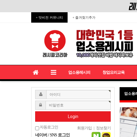
+ 맛비전 커뮤니티
+ 즐겨찾기추가
업소용레시피
창업요리교육
업소용
Login
자동로그인
회원가입
|
정보찾기
네이버 / SNS 로그인