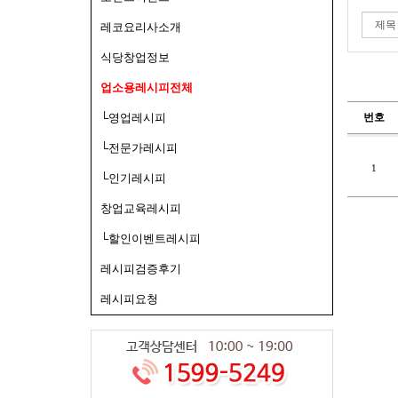
레코요리사소개
식당창업정보
업소용레시피전체
번호
└영업레시피
└전문가레시피
1
└인기레시피
창업교육레시피
└할인이벤트레시피
레시피검증후기
레시피요청