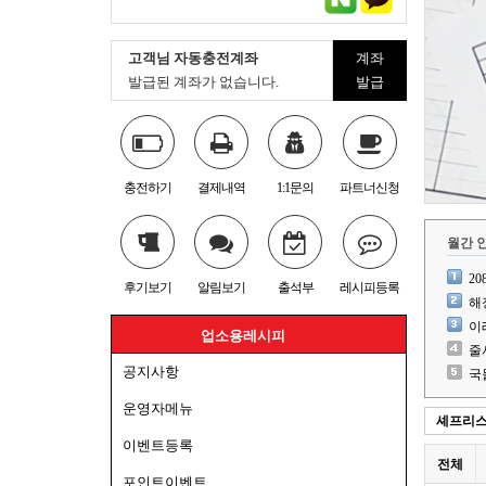
고객님 자동충전계좌
계좌
발급된 계좌가 없습니다.
발급
충전하기
결제내역
1:1문의
파트너신청
월간 
2
후기보기
알림보기
출석부
레시피등록
해
이
업소용레시피
줄
공지사항
국
운영자메뉴
셰프리
이벤트등록
전체
포인트이벤트