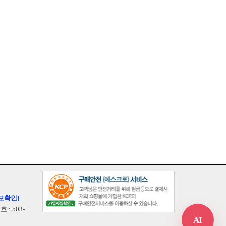
보확인]
: 503-
AI