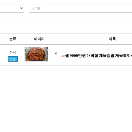
분류
이미지
제목
한식
월 9000만원 대박집 제육쌈밥 제육특제소스
[31]
전문