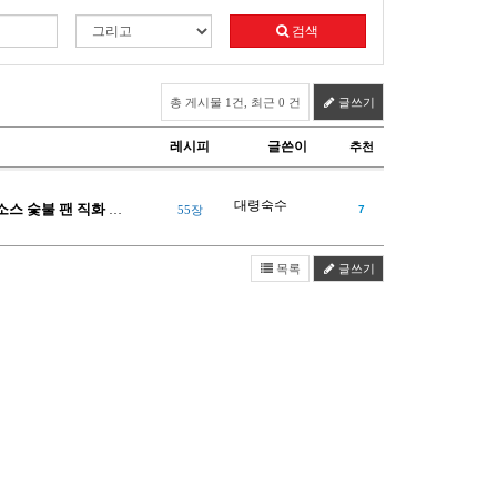
검색
총 게시물 1건, 최근 0 건
글쓰기
레시피
글쓴이
추천
대령숙수
 숯불 팬 직화 모…
55장
7
목록
글쓰기