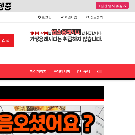
X
1일간 열지 않음
로그인
회원
가입
정보
찾기
마이페이지
구매레시피
장바구니