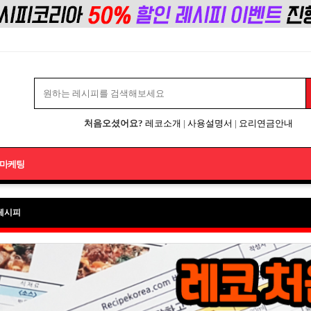
처음오셨어요?
레코소개
|
사용설명서
|
요리연금안내
마케팅
레시피