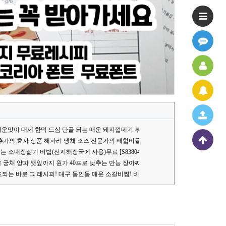
운맛이 대세 한먹 드심 단골 되는 매운 돼지껍데기 볶음 [S83778]
추가의 효자 상품 해파리 냉채 소스 전문가의 배합비율[S83787]
치는 소내장삶기 비법(선지해장국에 사용)무료 [S83804]
 궁채 양파 깻잎까지 원가 40프로 낮추는 만능 장아찌 소스[S83841]
8]
도되는 바로 그 레시피! 대구 동인동 매운 소갈비찜! 비법 대공개 [S83959]