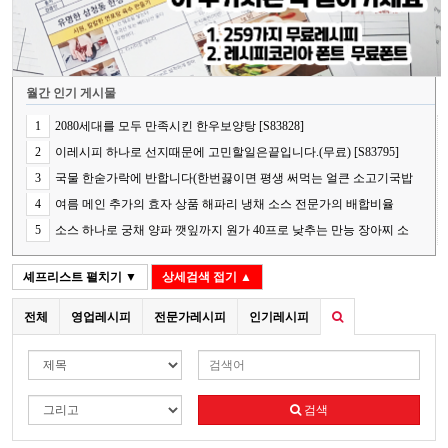
월간 인기 게시물
1
2080세대를 모두 만족시킨 한우보양탕 [S83828]
2
이레시피 하나로 선지때문에 고민할일은끝입니다.(무료) [S83795]
3
국물 한숟가락에 반합니다(한번끓이면 평생 써먹는 얼큰 소고기국밥
의 핵심 비법) [S83848]
4
여름 메인 추가의 효자 상품 해파리 냉채 소스 전문가의 배합비율
[S83787]
5
소스 하나로 궁채 양파 깻잎까지 원가 40프로 낮추는 만능 장아찌 소
스[S83841]
셰프리스트
펼치기 ▼
상세검색
접기 ▲
전체
영업레시피
전문가레시피
인기레시피
검색