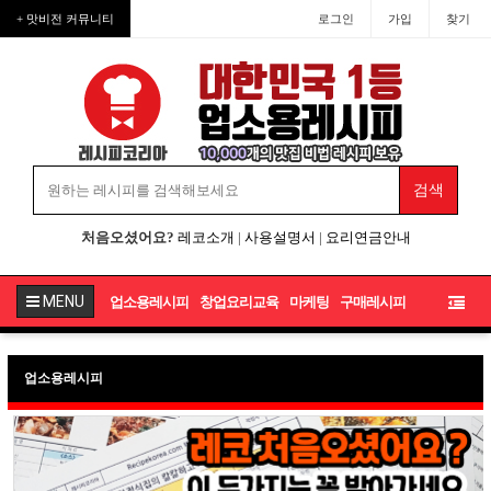
+ 맛비전 커뮤니티
로그인
가입
찾기
처음오셨어요?
레코소개
|
사용설명서
|
요리연금안내
MENU
업소용레시피
창업요리교육
마케팅
구매레시피
업소용레시피