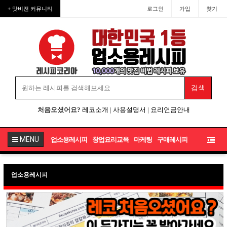
+ 맛비전 커뮤니티
로그인
가입
찾기
처음오셨어요?
레코소개
|
사용설명서
|
요리연금안내
MENU
업소용레시피
창업요리교육
마케팅
구매레시피
업소용레시피