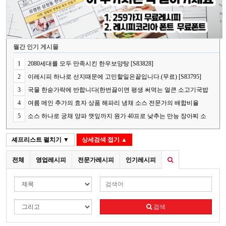
월간 인기 게시물
1
2080세대를 모두 만족시킨 한우보양탕 [S83828]
2
이레시피 하나로 선지때문에 고민할일은끝입니다.(무료) [S83795]
3
국물 한숟가락에 반합니다(한번끓이면 평생 써먹는 얼큰 소고기국밥
의 핵심 비법) [S83848]
4
여름 메인 추가의 효자 상품 해파리 냉채 소스 전문가의 배합비율
[S83787]
5
소스 하나로 궁채 양파 깻잎까지 원가 40프로 낮추는 만능 장아찌 소
스[S83841]
셰프리스트
펼치기 ▼
상세검색
접기 ▲
전체
영업레시피
전문가레시피
인기레시피
검색