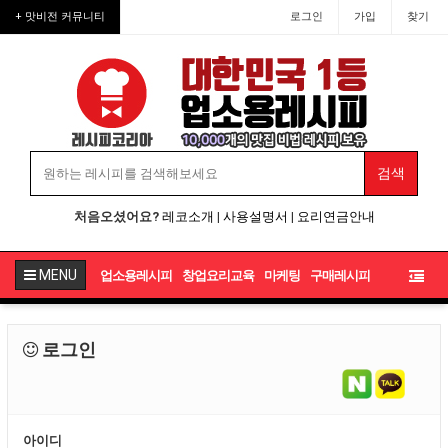
+ 맛비전 커뮤니티
로그인
가입
찾기
처음오셨어요?
레코소개
|
사용설명서
|
요리연금안내
MENU
업소용레시피
창업요리교육
마케팅
구매레시피
로그인
아이디