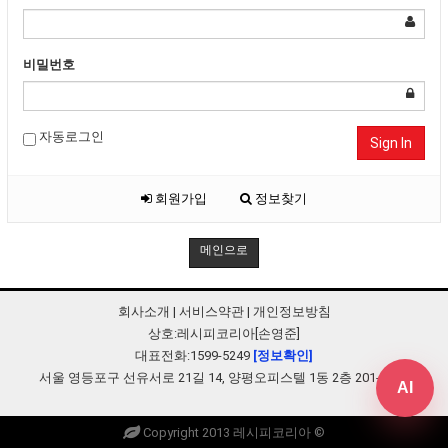
비밀번호
자동로그인
Sign In
회원가입
정보찾기
메인으로
회사소개
|
서비스약관
|
개인정보방침
상호:레시피코리아[손영준]
대표전화:1599-5249
[정보확인]
서울 영등포구 선유서로 21길 14, 양평오피스텔 1동 2층 201-B248
AI
Copyright 2013 레시피코리아 ©